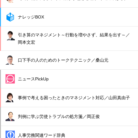
ナレッジBOX
引き算のマネジメント～行動を増やさず、結果を出す～／
岡本文宏
口下手の人のためのトークテクニック／桑山元
ニュースPickUp
事例で考える困ったときのマネジメント対応／山田真由子
判例に学ぶ労使トラブルの処方箋／岡正俊
人事労務関連ワード辞典