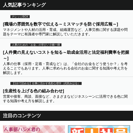
人気記事ランキング
ナレッジBOX
[職場の雰囲気を数字で伝える～ミスマッチを防ぐ採用広報～]
マネジメントや人材の活用・育成、組織運営など、人事労務に関する課題や問
題をテーマに有識者や専門家に解説していただきます。
人事のための「お金」の学び／小橋一輝
[人件費の見えないコストを知る～助成金活用と法定福利費率を把握
～]
人事の仕事（採用・定着・育成など）は、「会社のお金をどう使うか？」を考
えることでもあります。人事に求められる会社のお金に関する知識や考え方を
解説します。
【1分で読める】仕事に活かす色彩心理学（武田みはる）
[生産性を上げる色の組み合わせ]
営業や接客、商談、面接など、さまざまなビジネスシーンに活用できる色に関
する知識や考え方を解説します。
注目のコンテンツ