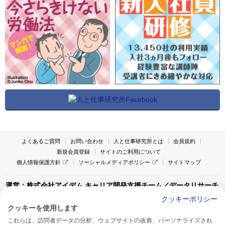
よくあるご質問
お問い合わせ
人と仕事研究所とは
会員規約
新規会員登録
サイトのご利用について
個人情報保護方針
ソーシャルメディアポリシー
サイトマップ
運営：株式会社アイデム キャリア開発支援チーム／データリサーチ
チーム
クッキーポリシー
クッキーを使用します
〒160-0022 東京都新宿区新宿1-4-10
これらは、訪問者データの分析、ウェブサイトの改善、パーソナライズされ
アイデム本社ビル TEL:03-5269-6020