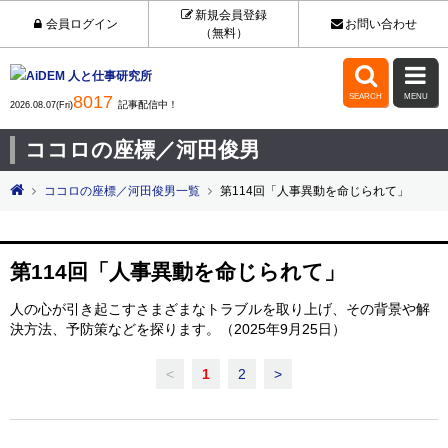
新規会員登録
会員ログイン
お問い合わせ
（無料）


8017
SEARCH
MENU
記事配信中！
2026.08.07(Fri)
ココロの座標／河田俊男
ココロの座標／河田俊男一覧
第114回「人事異動を命じられて」
第114回「人事異動を命じられて」
人の心が引き起こすさまざまなトラブルを取り上げ、その背景や解
決方法、予防策などを探ります。（2025年9月25日）
<
1
2
>