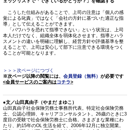
ェックリストで「できているかどうか？」を確認する
こうした仕組みがあることで、上司の注意は「個人の感
覚による叱責」ではなく「会社の方針に基づいた適正な指
導」として伝えることができます。
「パワハラを恐れて指導できない」という状況は、上司
本人だけでなく、組織全体を弱体化させます。指導とハラ
スメントの違いを明確に理解し、経営方針や評価基準を整
えることで、上司は安心して部下に注意できる環境をつく
ることが可能となります。
＞＞＞次ページにつづく
※次ページ以降の閲覧には、
会員登録（無料）
が必要です
<会員サービスのご案内は
コチラ
>
●文／山田真由子（やまだ まゆこ）
山田真由子社会保険労務士事務所代表。特定社会保険労務
士、公認心理師、キャリアコンサルタント。26歳のときに3
度目の受験で社会保険労務士に合格。さまざまな業種にわ
たり、約15年のOL 生活を経て、2006年12月に独立開業。