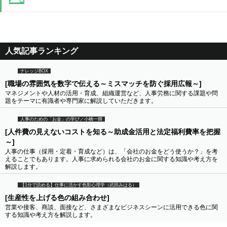
人気記事ランキング
ナレッジBOX
[職場の雰囲気を数字で伝える～ミスマッチを防ぐ採用広報～]
マネジメントや人材の活用・育成、組織運営など、人事労務に関する課題や問
題をテーマに有識者や専門家に解説していただきます。
人事のための「お金」の学び／小橋一輝
[人件費の見えないコストを知る～助成金活用と法定福利費率を把握
～]
人事の仕事（採用・定着・育成など）は、「会社のお金をどう使うか？」を考
えることでもあります。人事に求められる会社のお金に関する知識や考え方を
解説します。
【1分で読める】仕事に活かす色彩心理学（武田みはる）
[生産性を上げる色の組み合わせ]
営業や接客、商談、面接など、さまざまなビジネスシーンに活用できる色に関
する知識や考え方を解説します。