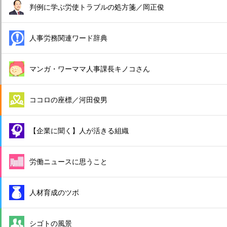
判例に学ぶ労使トラブルの処方箋／岡正俊
人事労務関連ワード辞典
マンガ・ワーママ人事課長キノコさん
ココロの座標／河田俊男
【企業に聞く】人が活きる組織
労働ニュースに思うこと
人材育成のツボ
シゴトの風景