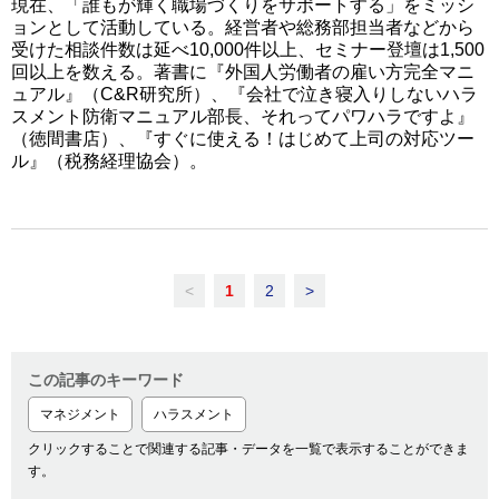
現在、「誰もが輝く職場づくりをサポートする」をミッシ
ョンとして活動している。経営者や総務部担当者などから
受けた相談件数は延べ10,000件以上、セミナー登壇は1,500
回以上を数える。著書に『外国人労働者の雇い方完全マニ
ュアル』（C&R研究所）、『会社で泣き寝入りしないハラ
スメント防衛マニュアル部長、それってパワハラですよ』
（徳間書店）、『すぐに使える！はじめて上司の対応ツー
ル』（税務経理協会）。
<
1
2
>
この記事のキーワード
マネジメント
ハラスメント
クリックすることで関連する記事・データを一覧で表示することができま
す。