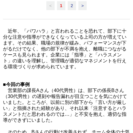
<
1
2
>
近年、「パワハラ」と言われることを恐れて、部下に十
分な注意や指導ができなくなっている上司の方が増えてい
ます。その結果、職場の規律が緩み、パフォーマンスが下
がるだけでなく、他の部下が不満を抱え、離職につながる
ケースも見られます。企業には「指導」と「ハラスメン
ト」の違いを理解し、管理職が適切なマネジメントを行え
る環境づくりが求められています。
■今回の事例
営業部の課長Aさん（40代男性）は、部下の係長Bさん
（30代男性）の遅刻や報告漏れが目立つことを気にかけて
いました。ところが、以前に別の部下から「言い方が厳し
い」と指摘された経験があり、それ以来「注意するとハラ
スメントだと思われるのでは…」と不安を抱え、適切な指
導ができずにいました。
そのため、Bさんの行動は改善されず、チーム全体の士気