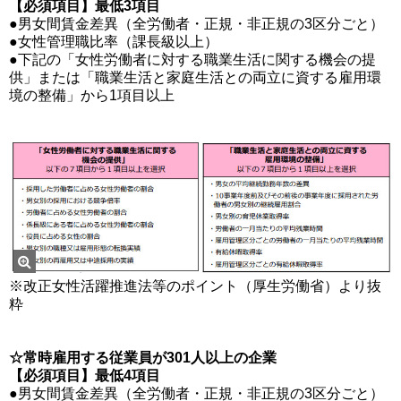
【必須項目】最低3項目
●男女間賃金差異（全労働者・正規・非正規の3区分ごと）
●女性管理職比率（課長級以上）
●下記の「女性労働者に対する職業生活に関する機会の提
供」または「職業生活と家庭生活との両立に資する雇用環
境の整備」から1項目以上
※改正女性活躍推進法等のポイント（厚生労働省）より抜
粋
☆常時雇用する従業員が301人以上の企業
【必須項目】最低4項目
●男女間賃金差異（全労働者・正規・非正規の3区分ごと）