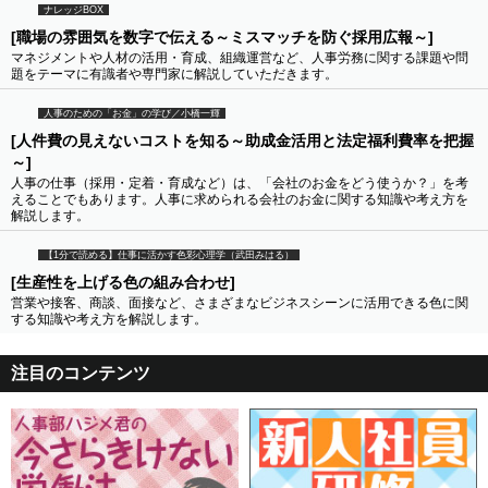
ナレッジBOX
[職場の雰囲気を数字で伝える～ミスマッチを防ぐ採用広報～]
マネジメントや人材の活用・育成、組織運営など、人事労務に関する課題や問
題をテーマに有識者や専門家に解説していただきます。
人事のための「お金」の学び／小橋一輝
[人件費の見えないコストを知る～助成金活用と法定福利費率を把握
～]
人事の仕事（採用・定着・育成など）は、「会社のお金をどう使うか？」を考
えることでもあります。人事に求められる会社のお金に関する知識や考え方を
解説します。
【1分で読める】仕事に活かす色彩心理学（武田みはる）
[生産性を上げる色の組み合わせ]
営業や接客、商談、面接など、さまざまなビジネスシーンに活用できる色に関
する知識や考え方を解説します。
注目のコンテンツ