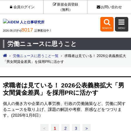
新規会員登録
会員ログイン
お問い合わせ
（無料）


8017
SEARCH
MENU
記事配信中！
2026.08.07(Fri)
労働ニュースに思うこと
労働ニュースに思うこと一覧
求職者は見ている！ 2026公表義務拡大
「男女間賃金差異」を採用PRに活かす
求職者は見ている！ 2026公表義務拡大「男
女間賃金差異」を採用PRに活かす
個人の働き方や企業の人事労務、行政の労働施策など、労働に関す
るニュースを取り上げ、課題の解説や考察、所感などをつづりま
す。(2026年1月8日）
<
1
2
3
>