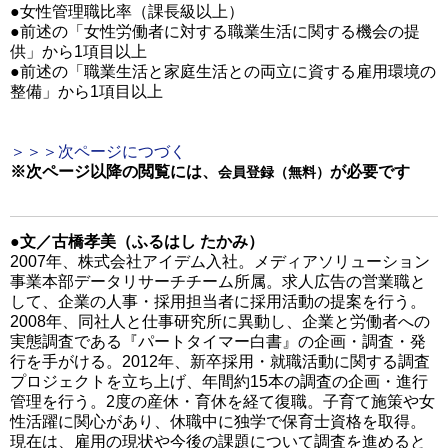
●女性管理職比率（課長級以上）
●前述の「女性労働者に対する職業生活に関する機会の提
供」から1項目以上
●前述の「職業生活と家庭生活との両立に資する雇用環境の
整備」から1項目以上
＞＞＞次ページにつづく
※次ページ以降の閲覧には、
が必要です
会員登録（無料）
●文／古橋孝美（ふるはし たかみ）
2007年、株式会社アイデム入社。メディアソリューション
事業本部データリサーチチーム所属。求人広告の営業職と
して、企業の人事・採用担当者に採用活動の提案を行う。
2008年、同社人と仕事研究所に異動し、企業と労働者への
実態調査である『パートタイマー白書』の企画・調査・発
行を手がける。2012年、新卒採用・就職活動に関する調査
プロジェクトを立ち上げ、年間約15本の調査の企画・進行
管理を行う。2度の産休・育休を経て復職。子育て施策や女
性活躍に関心があり、休職中に独学で保育士資格を取得。
現在は、雇用の現状や今後の課題について調査を進めると