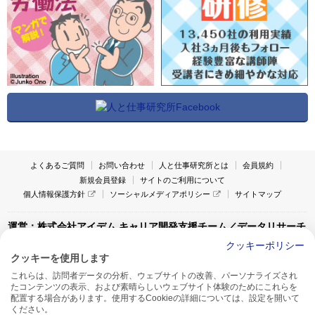
よくあるご質問
お問い合わせ
人と仕事研究所とは
会員規約
新規会員登録
サイトのご利用について
個人情報保護方針
ソーシャルメディアポリシー
サイトマップ
運営：株式会社アイデム キャリア開発支援チーム／データリサーチ
チーム
クッキーポリシー
クッキーを使用します
〒160-0022 東京都新宿区新宿1-4-10
これらは、訪問者データの分析、ウェブサイトの改善、パーソナライズされ
アイデム本社ビル TEL:03-5269-6020
たコンテンツの表示、および素晴らしいウェブサイト体験のためにこれらを
〒550-0005 大阪府大阪市西区西本町1-13-43
配置する場合があります。使用するCookieの詳細については、設定を開いて
アイデム西本町ビル7F TEL:06-7662-2800
ください。