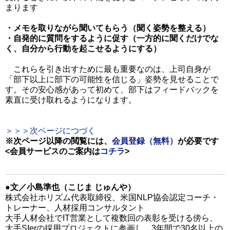
まります
・メモを取りながら聞いてもらう（聞く姿勢を整える）
・自発的に質問をするように促す（一方的に聞くだけでな
く、自分から行動を起こせるようにする）
これらを引き出すために最も重要なのは、上司自身が
「部下以上に部下の可能性を信じる」姿勢を見せることで
す。その安心感があって初めて、部下はフィードバックを
素直に受け取れるようになります。
＞＞＞次ページにつづく
※次ページ以降の閲覧には、
会員登録（無料）
が必要です
<会員サービスのご案内は
コチラ
>
●文／小島準也（こじま じゅんや）
株式会社ホリズム代表取締役、米国NLP協会認定コーチ・
トレーナー、人材採用コンサルタント
大手人材会社でIT営業として複数回の表彰を受ける傍ら、
大手SIerの採用プロジェクトに参画し、3年間で30名以上の