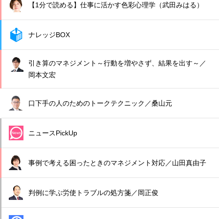
【1分で読める】仕事に活かす色彩心理学（武田みはる）
ナレッジBOX
引き算のマネジメント～行動を増やさず、結果を出す～／
岡本文宏
口下手の人のためのトークテクニック／桑山元
ニュースPickUp
事例で考える困ったときのマネジメント対応／山田真由子
判例に学ぶ労使トラブルの処方箋／岡正俊