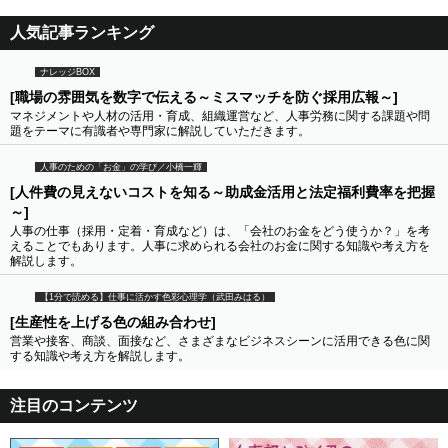
人気記事ランキング
ナレッジBOX
[職場の雰囲気を数字で伝える～ミスマッチを防ぐ採用広報～]
マネジメントや人材の活用・育成、組織運営など、人事労務に関する課題や問
題をテーマに有識者や専門家に解説していただきます。
人事のための「お金」の学び／小橋一輝
[人件費の見えないコストを知る～助成金活用と法定福利費率を把握
～]
人事の仕事（採用・定着・育成など）は、「会社のお金をどう使うか？」を考
えることでもあります。人事に求められる会社のお金に関する知識や考え方を
解説します。
【1分で読める】仕事に活かす色彩心理学（武田みはる）
[生産性を上げる色の組み合わせ]
営業や接客、商談、面接など、さまざまなビジネスシーンに活用できる色に関
する知識や考え方を解説します。
注目のコンテンツ