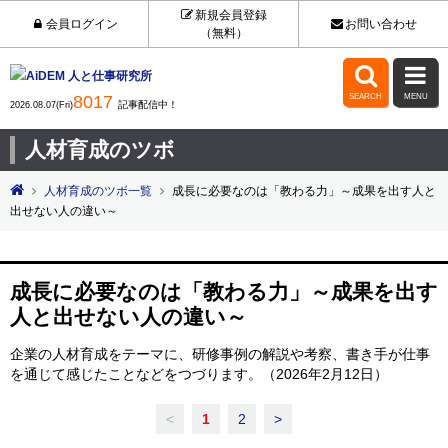
新規会員登録
会員ログイン
お問い合わせ
（無料）


8017
SEARCH
MENU
記事配信中！
2026.08.07(Fri)
人材育成のツボ
人材育成のツボ一覧
成長に必要なのは「教わる力」～成果を出す人と
出せない人の違い～
成長に必要なのは「教わる力」～成果を出す
人と出せない人の違い～
企業の人材育成をテーマに、研修事例の解説や考察、書き手が仕事
を通じて感じたことなどをつづります。（2026年2月12日）
<
1
2
>