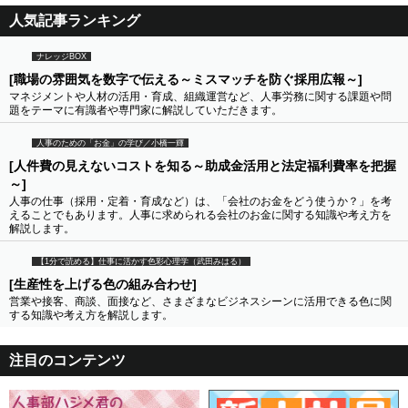
人気記事ランキング
ナレッジBOX
[職場の雰囲気を数字で伝える～ミスマッチを防ぐ採用広報～]
マネジメントや人材の活用・育成、組織運営など、人事労務に関する課題や問
題をテーマに有識者や専門家に解説していただきます。
人事のための「お金」の学び／小橋一輝
[人件費の見えないコストを知る～助成金活用と法定福利費率を把握
～]
人事の仕事（採用・定着・育成など）は、「会社のお金をどう使うか？」を考
えることでもあります。人事に求められる会社のお金に関する知識や考え方を
解説します。
【1分で読める】仕事に活かす色彩心理学（武田みはる）
[生産性を上げる色の組み合わせ]
営業や接客、商談、面接など、さまざまなビジネスシーンに活用できる色に関
する知識や考え方を解説します。
注目のコンテンツ