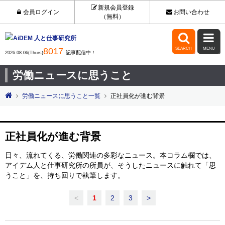
新規会員登録
会員ログイン
お問い合わせ
（無料）


8017
SEARCH
MENU
記事配信中！
2026.08.06(Thurs)
労働ニュースに思うこと
労働ニュースに思うこと一覧
正社員化が進む背景
正社員化が進む背景
日々、流れてくる、労働関連の多彩なニュース。本コラム欄では、
アイデム人と仕事研究所の所員が、そうしたニュースに触れて「思
うこと」を、持ち回りで執筆します。
<
1
2
3
>