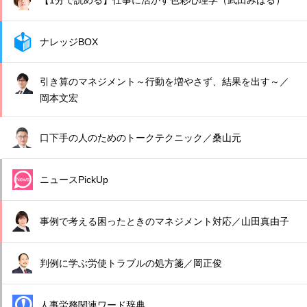
【1分で読める】仕事に活かす色彩心理学（武田みはる）
ナレッジBOX
引き算のマネジメント～行動を増やさず、結果を出す～／
岡本文宏
口下手の人のためのトークテクニック／桑山元
ニュースPickUp
事例で考える困ったときのマネジメント対応／山田真由子
判例に学ぶ労使トラブルの処方箋／岡正俊
人事労務関連ワード辞典