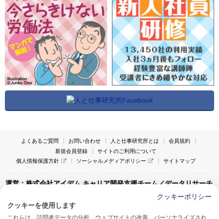
よくあるご質問
お問い合わせ
人と仕事研究所とは
会員規約
新規会員登録
サイトのご利用について
個人情報保護方針
ソーシャルメディアポリシー
サイトマップ
運営：株式会社アイデム キャリア開発支援チーム／データリサーチ
チーム
クッキーポリシー
クッキーを使用します
〒160-0022 東京都新宿区新宿1-4-10
これらは、訪問者データの分析、ウェブサイトの改善、パーソナライズされ
アイデム本社ビル TEL:03-5269-6020