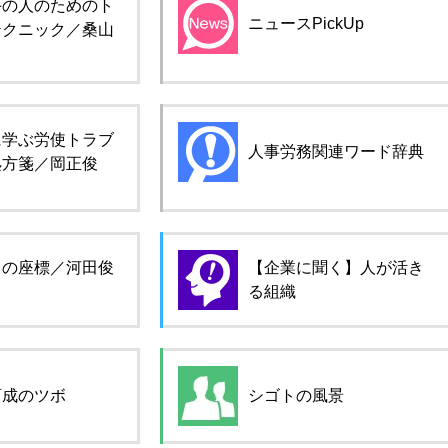
手の人のためのト
ニュースPickUp
テクニック／桑山
に学ぶ労使トラブ
人事労務関連ワード辞典
処方箋／岡正俊
ロの座標／河田俊
【企業に聞く】人が活き
る組織
育成のツボ
シゴトの風景