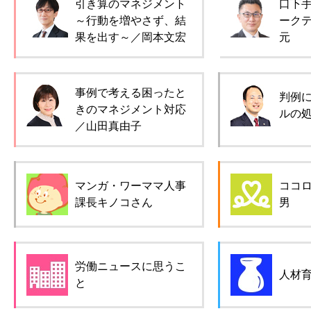
引き算のマネジメント
口下
～行動を増やさず、結
ーク
果を出す～／岡本文宏
元
事例で考える困ったと
判例
きのマネジメント対応
ルの
／山田真由子
マンガ・ワーママ人事
ココ
課長キノコさん
男
労働ニュースに思うこ
人材
と