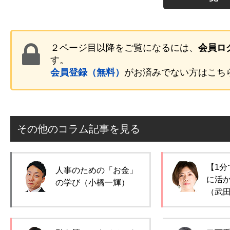
２ページ目以降をご覧になるには、
会員ロ
す。
会員登録（無料）
がお済みでない方はこち
その他のコラム記事を見る
【1分
人事のための「お金」
に活
の学び（小橋一輝）
（武