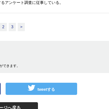
するアンケート調査に従事している。
2
3
>
ができます。
tweetする
ージへ戻る