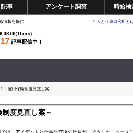
材記事
アンケート調査
時給検
る情報を提供
人と仕事研究所と
6.08.06(Thurs)
017
記事配信中！
に？～雇用保険制度見直し案～
険制度見直し案～
欄では、アイデム人と仕事研究所の所員が、そうしたニュース