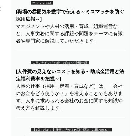
ナレッジBOX
て
[職場の雰囲気を数字で伝える～ミスマッチを防ぐ
う
採用広報～]
マネジメントや人材の活用・育成、組織運営な
ど、人事労務に関する課題や問題をテーマに有識
者や専門家に解説していただきます。
人事のための「お金」の学び／小橋一輝
[人件費の見えないコストを知る～助成金活用と法
定福利費率を把握～]
人事の仕事（採用・定着・育成など）は、「会社
のお金をどう使うか？」を考えることでもありま
す。人事に求められる会社のお金に関する知識や
考え方を解説します。
【1分で読める】仕事に活かす色彩心理学（武田みはる）