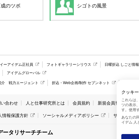
育成のツボ
シゴトの風景
イーアイデム正社員
フォトギャラリーシリウス
日曜折込 しごと情
アイデムグローバル
紹介 戦力エージェント
折込・Web企画/制作 セブンネット
愛媛県の
クッキー
これらは
問い合わせ
人と仕事研究所とは
会員規約
新規会員登録
サ
ツの表示
す。使用す
人情報保護方針
ソーシャルメディアポリシー
サイトマッ
あなたの同意と
イデム 
データリサーチチーム