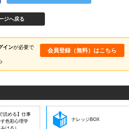
ージへ戻る
グイン
が必要で
会員登録（無料）はこちら
ら
で読める】仕事
ナレッジBOX
かす色彩心理学
田みはる）