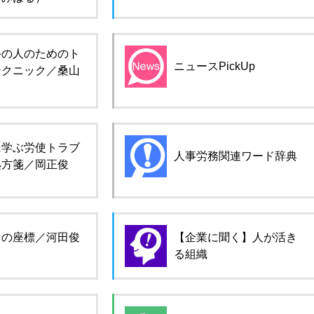
手の人のためのト
ニュースPickUp
テクニック／桑山
に学ぶ労使トラブ
人事労務関連ワード辞典
処方箋／岡正俊
ロの座標／河田俊
【企業に聞く】人が活き
る組織