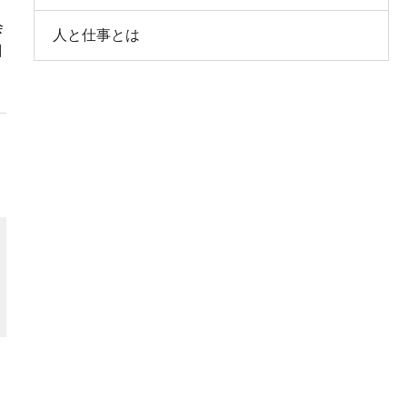
会
人と仕事とは
目