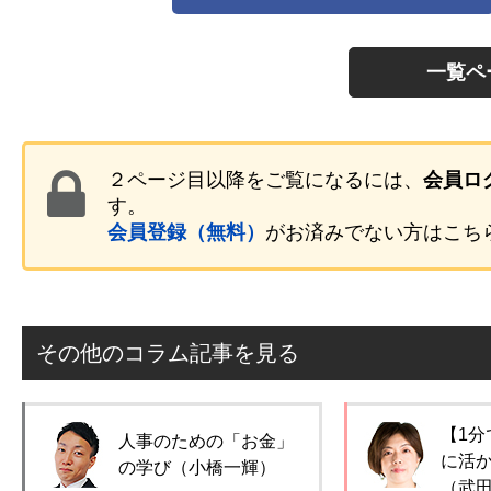
一覧ペ
２ページ目以降をご覧になるには、
会員ロ
す。
会員登録（無料）
がお済みでない方はこち
その他のコラム記事を見る
【1分
人事のための「お金」
に活
の学び（小橋一輝）
（武