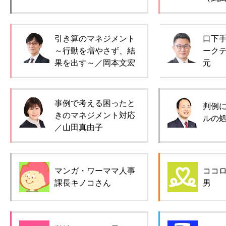
引き算のマネジメント
口下
～行動を増やさず、結
ーク
果を出す～／岡本文宏
元
事例で考える困ったと
判例
きのマネジメント対応
ルの
／山田真由子
マンガ・ワーママ人事
ココ
課長キノコさん
男