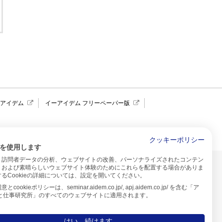
報アイデム
イーアイデム フリーペーパー版
求人広告 アイデム四国
クッキーポリシー
を使用します
、訪問者データの分析、ウェブサイトの改善、パーソナライズされたコンテン
イトのご利用について
、および素晴らしいウェブサイト体験のためにこれらを配置する場合がありま
るCookieの詳細については、設定を開いてください。
プ
cookieポリシーは、seminar.aidem.co.jp/, apj.aidem.co.jp/ を含む「ア
人と仕事研究所」のすべてのウェブサイトに適用されます。
はい、続けます