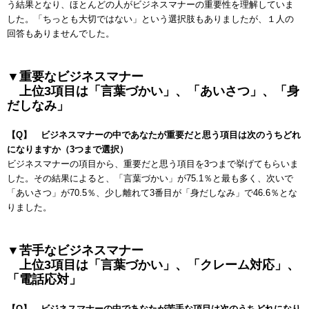
う結果となり、ほとんどの人がビジネスマナーの重要性を理解していま
した。「ちっとも大切ではない」という選択肢もありましたが、１人の
回答もありませんでした。
▼重要なビジネスマナー
上位
3
項目は「言葉づかい」、「あいさつ」、「身
だしなみ」
【
Q
】 ビジネスマナーの中であなたが重要だと思う項目は次のうちどれ
になりますか（
3
つまで選択）
ビジネスマナーの項目から、重要だと思う項目を
3
つまで挙げてもらいま
した。その結果によると、「言葉づかい」が
75.1
％と最も多く、次いで
「あいさつ」が
70.5
％、少し離れて
3
番目が「身だしなみ」で
46.6
％とな
りました。
▼苦手なビジネスマナー
上位
3
項目は「言葉づかい」、「クレーム対応」、
「電話応対」
【
Q
】 ビジネスマナーの中であなたが苦手な項目は次のうちどれになり