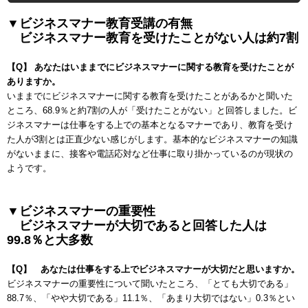
▼ビジネスマナー教育受講の有無
ビジネスマナー教育を受けたことがない人は約
7
割
【
Q
】 あなたはいままでにビジネスマナーに関する教育を受けたことが
ありますか。
いままでにビジネスマナーに関する教育を受けたことがあるかと聞いた
ところ、
68.9
％と約
7
割の人が「受けたことがない」と回答しました。ビ
ジネスマナーは仕事をする上での基本となるマナーであり、教育を受け
た人が
3
割とは正直少ない感じがします。基本的なビジネスマナーの知識
がないままに、接客や電話応対など仕事に取り掛かっているのが現状の
ようです。
▼ビジネスマナーの重要性
ビジネスマナーが大切であると回答した人は
99.8
％と大多数
【
Q
】 あなたは仕事をする上でビジネスマナーが大切だと思いますか。
ビジネスマナーの重要性について聞いたところ、「とても大切である」
88.7
％、「やや大切である」
11.1
％、「あまり大切ではない」
0.3
％とい