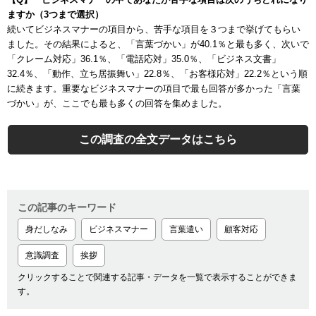
ますか（
3
つまで選択）
続いてビジネスマナーの項目から、苦手な項目を３つまで挙げてもらい
ました。その結果によると、「言葉づかい」が
40.1
％と最も多く、次いで
「クレーム対応」
36.1
％、「電話応対」
35.0
％、「ビジネス文書」
32.4
％、「動作、立ち居振舞い」
22.8
％、「お客様応対」
22.2
％という順
に続きます。重要なビジネスマナーの項目で最も回答が多かった「言葉
づかい」が、ここでも最も多くの回答を集めました。
この調査の全文データはこちら
この記事のキーワード
身だしなみ
ビジネスマナー
言葉遣い
顧客対応
意識調査
挨拶
クリックすることで関連する記事・データを一覧で表示することができま
す。