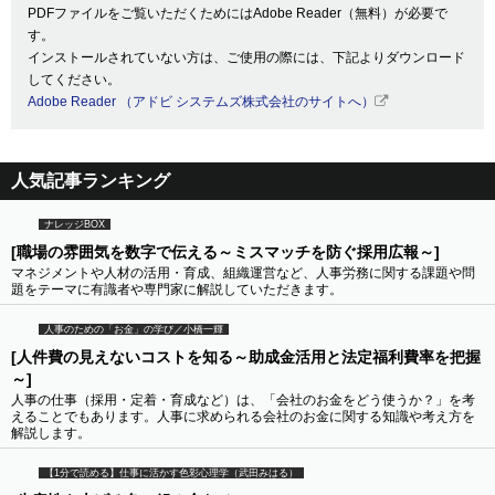
PDFファイルをご覧いただくためにはAdobe Reader（無料）が必要で
す。
インストールされていない方は、ご使用の際には、下記よりダウンロード
してください。
Adobe Reader （アドビ システムズ株式会社のサイトへ）
人気記事ランキング
ナレッジBOX
[職場の雰囲気を数字で伝える～ミスマッチを防ぐ採用広報～]
マネジメントや人材の活用・育成、組織運営など、人事労務に関する課題や問
題をテーマに有識者や専門家に解説していただきます。
人事のための「お金」の学び／小橋一輝
[人件費の見えないコストを知る～助成金活用と法定福利費率を把握
～]
人事の仕事（採用・定着・育成など）は、「会社のお金をどう使うか？」を考
えることでもあります。人事に求められる会社のお金に関する知識や考え方を
解説します。
【1分で読める】仕事に活かす色彩心理学（武田みはる）