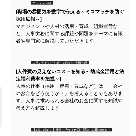
ナレッジBOX
[職場の雰囲気を数字で伝える～ミスマッチを防ぐ
採用広報～]
マネジメントや人材の活用・育成、組織運営な
ど、人事労務に関する課題や問題をテーマに有識
者や専門家に解説していただきます。
人事のための「お金」の学び／小橋一輝
[人件費の見えないコストを知る～助成金活用と法
定福利費率を把握～]
人事の仕事（採用・定着・育成など）は、「会社
のお金をどう使うか？」を考えることでもありま
す。人事に求められる会社のお金に関する知識や
考え方を解説します。
【1分で読める】仕事に活かす色彩心理学（武田みはる）