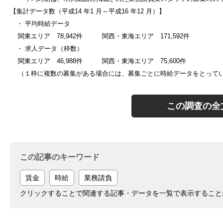
【集計データ数（平成
14
年
1
月～平成
16
年
12
月）】
・ 平均時給データ
関東エリア
78,942
件 関西・東海エリア
171,592
件
・ 求人データ（枠数）
関東エリア
46,988
件 関西・東海エリア
75,600
件
（１枠に複数の募集がある場合には、募集ごとに時給データをとってい
この調査の全
この記事のキーワード
賃金
時給
業務請負
クリックすることで関連する記事・データを一覧で表示すること