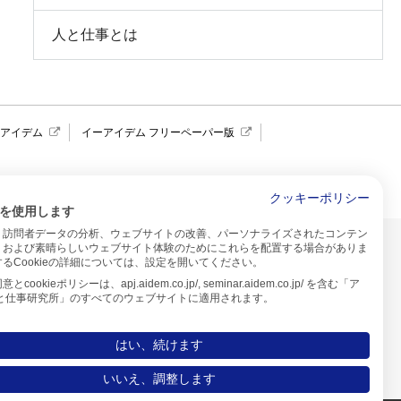
人と仕事とは
報アイデム
イーアイデム フリーペーパー版
求人広告 アイデム四国
クッキーポリシー
を使用します
、訪問者データの分析、ウェブサイトの改善、パーソナライズされたコンテン
イトのご利用について
、および素晴らしいウェブサイト体験のためにこれらを配置する場合がありま
るCookieの詳細については、設定を開いてください。
プ
cookieポリシーは、apj.aidem.co.jp/, seminar.aidem.co.jp/ を含む「ア
人と仕事研究所」のすべてのウェブサイトに適用されます。
はい、続けます
いいえ、調整します