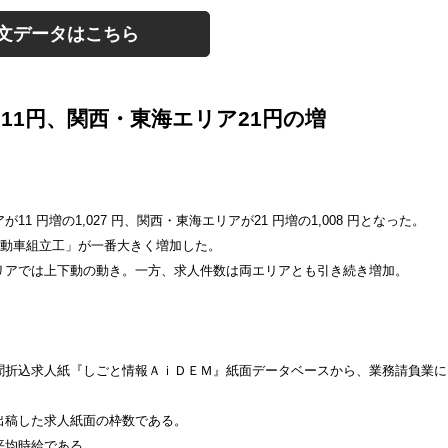
文データはこちら
ア
11
円、関西・東海エリア
21
円の増
アが
11
円増の
1,027
円、関西・東海エリアが
21
円増の
1,008
円となった。
自動車組立工」が一番大きく増加した。
リアでは上下動の動き。一方、求人件数は両エリアとも引き続き増加。
聞折込求人紙『しごと情報ＡｉＤＥＭ』紙面データベースから、業務請負業に
出稿した求人紙面の枠数である。
平均時給である。