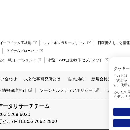
イーアイデム正社員
フォトギャラリーシリウス
日曜折込 しごと情
アイデムグローバル
紹介 戦力エージェント
折込・Web企画/制作 セブンネット
愛媛県の
クッキー
これらは
問い合わせ
人と仕事研究所とは
会員規約
新規会員登録
サ
ツの表示
す。使用す
人情報保護方針
ソーシャルメディアポリシー
サイトマッ
あなたの同意と
イデム 
データリサーチチーム
-5269-6020
7F TEL:06-7662-2800