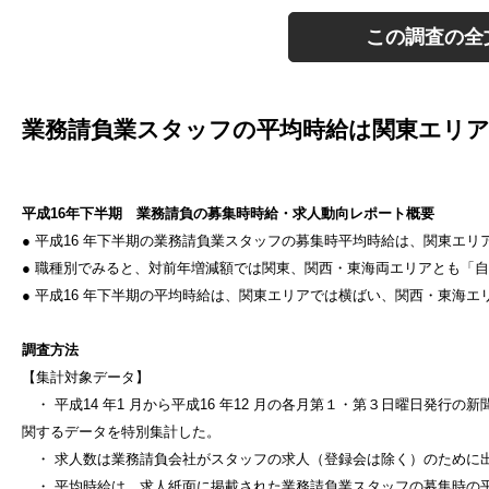
この調査の全
業務請負業スタッフの平均時給は関東エリ
平成
16
年下半期 業務請負の募集時時給・求人動向レポート概要
● 平成
16
年下半期の業務請負業スタッフの募集時平均時給は、関東エリ
● 職種別でみると、対前年増減額では関東、関西・東海両エリアとも「
● 平成
16
年下半期の平均時給は、関東エリアでは横ばい、関西・東海エ
調査方法
【集計対象データ】
・ 平成
14
年
1
月から平成
16
年
12
月の各月第１・第３日曜日発行の新
関するデータを特別集計した。
・ 求人数は業務請負会社がスタッフの求人（登録会は除く）のために
・ 平均時給は、求人紙面に掲載された業務請負業スタッフの募集時の