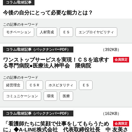
コラム/取材記事
今後の自分にとって必要な能力とは？
この記事のキーワード
モチベーション
人材育成
ＥＳ
エンプロイヤビリティ
（392KB）
コラム/取材記事（バックナンバーPDF）
ワンストップサービスを実現！ＣＳを追求す
会員限定
る専門病院●医療法人神甲会 隈病院
この記事のキーワード
経営理念
ＣＳＲ
ホスピタリティ
ＥＳ
コミュニケーション
環境
医療
（162KB）
コラム/取材記事（バックナンバーPDF）
「看護師たちに笑顔で仕事をしてもらうため
会員限定
に」◆A-LINE株式会社 代表取締役社長 中 友美さ