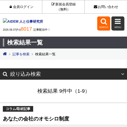
新規会員登録
会員ログイン
お問い合わせ
（無料）


8017
SEARCH
MENU
記事配信中！
2026.08.07(Fri)
検索結果一覧
記事を検索
検索結果一覧
絞り込み検索
検索結果 9件中（1-9）
コラム/取材記事
あなたの会社のオモシロ制度