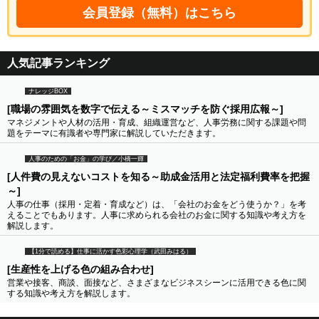
会員登録（無料）はこちら
人気記事ランキング
ナレッジBOX
[職場の雰囲気を数字で伝える～ミスマッチを防ぐ採用広報～]
マネジメントや人材の活用・育成、組織運営など、人事労務に関する課題や問
題をテーマに有識者や専門家に解説していただきます。
人事のための「お金」の学び／小橋一輝
[人件費の見えないコストを知る～助成金活用と法定福利費率を把握
～]
人事の仕事（採用・定着・育成など）は、「会社のお金をどう使うか？」を考
えることでもあります。人事に求められる会社のお金に関する知識や考え方を
解説します。
【1分で読める】仕事に活かす色彩心理学（武田みはる）
[生産性を上げる色の組み合わせ]
営業や接客、商談、面接など、さまざまなビジネスシーンに活用できる色に関
する知識や考え方を解説します。