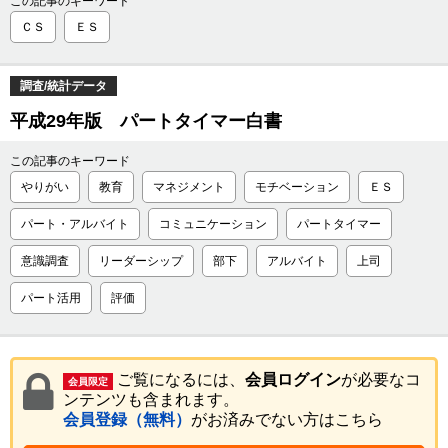
この記事のキーワード
ＣＳ
ＥＳ
調査/統計データ
平成29年版 パートタイマー白書
この記事のキーワード
やりがい
教育
マネジメント
モチベーション
ＥＳ
パート・アルバイト
コミュニケーション
パートタイマー
意識調査
リーダーシップ
部下
アルバイト
上司
パート活用
評価
ご覧になるには、
会員ログイン
が必要なコ
会員限定
ンテンツも含まれます。
会員登録（無料）
がお済みでない方はこちら