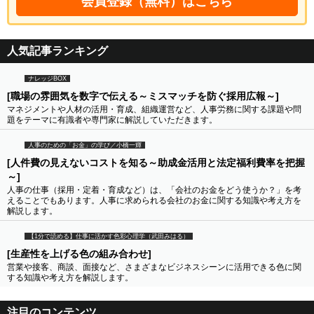
会員登録（無料）はこちら
人気記事ランキング
ナレッジBOX
[職場の雰囲気を数字で伝える～ミスマッチを防ぐ採用広報～]
マネジメントや人材の活用・育成、組織運営など、人事労務に関する課題や問
題をテーマに有識者や専門家に解説していただきます。
人事のための「お金」の学び／小橋一輝
[人件費の見えないコストを知る～助成金活用と法定福利費率を把握
～]
人事の仕事（採用・定着・育成など）は、「会社のお金をどう使うか？」を考
えることでもあります。人事に求められる会社のお金に関する知識や考え方を
解説します。
【1分で読める】仕事に活かす色彩心理学（武田みはる）
[生産性を上げる色の組み合わせ]
営業や接客、商談、面接など、さまざまなビジネスシーンに活用できる色に関
する知識や考え方を解説します。
注目のコンテンツ