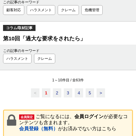
この記事のキーワード
顧客対応
ハラスメント
クレーム
危機管理
コラム/取材記事
第10回「過大な要求をされたら」
この記事のキーワード
ハラスメント
クレーム
1
～
10
件目 / 全
63
件
<
1
2
3
4
5
>
ご覧になるには、
会員ログイン
が必要なコ
会員限定
ンテンツも含まれます。
会員登録（無料）
がお済みでない方はこちら