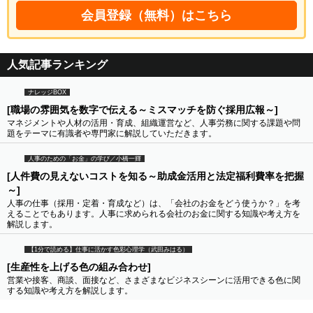
会員登録（無料）はこちら
人気記事ランキング
ナレッジBOX
[職場の雰囲気を数字で伝える～ミスマッチを防ぐ採用広報～]
マネジメントや人材の活用・育成、組織運営など、人事労務に関する課題や問
題をテーマに有識者や専門家に解説していただきます。
人事のための「お金」の学び／小橋一輝
[人件費の見えないコストを知る～助成金活用と法定福利費率を把握
～]
人事の仕事（採用・定着・育成など）は、「会社のお金をどう使うか？」を考
えることでもあります。人事に求められる会社のお金に関する知識や考え方を
解説します。
【1分で読める】仕事に活かす色彩心理学（武田みはる）
[生産性を上げる色の組み合わせ]
営業や接客、商談、面接など、さまざまなビジネスシーンに活用できる色に関
する知識や考え方を解説します。