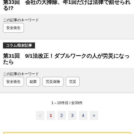
第33回 会社の大掃除、年1回だけは法律で罰せられ
る!?
この記事のキーワード
安全衛生
コラム/取材記事
第31回 9/1法改正！ダブルワークの人が労災になっ
たら
この記事のキーワード
安全衛生
副業
労災保険
労災
1
～
10
件目 / 全
39
件
<
1
2
3
4
>