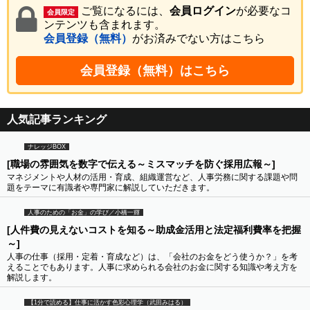
ご覧になるには、
会員ログイン
が必要なコ
会員限定
ンテンツも含まれます。
会員登録（無料）
がお済みでない方はこちら
会員登録（無料）はこちら
人気記事ランキング
ナレッジBOX
[職場の雰囲気を数字で伝える～ミスマッチを防ぐ採用広報～]
マネジメントや人材の活用・育成、組織運営など、人事労務に関する課題や問
題をテーマに有識者や専門家に解説していただきます。
人事のための「お金」の学び／小橋一輝
[人件費の見えないコストを知る～助成金活用と法定福利費率を把握
～]
人事の仕事（採用・定着・育成など）は、「会社のお金をどう使うか？」を考
えることでもあります。人事に求められる会社のお金に関する知識や考え方を
解説します。
【1分で読める】仕事に活かす色彩心理学（武田みはる）