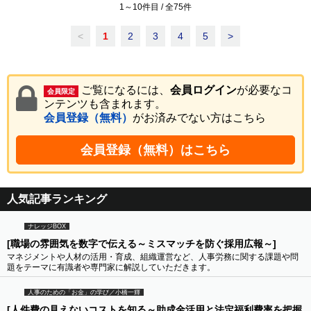
1
～
10
件目 / 全
75
件
<
1
2
3
4
5
>
ご覧になるには、
会員ログイン
が必要なコ
会員限定
ンテンツも含まれます。
会員登録（無料）
がお済みでない方はこちら
会員登録（無料）はこちら
人気記事ランキング
ナレッジBOX
[職場の雰囲気を数字で伝える～ミスマッチを防ぐ採用広報～]
マネジメントや人材の活用・育成、組織運営など、人事労務に関する課題や問
題をテーマに有識者や専門家に解説していただきます。
人事のための「お金」の学び／小橋一輝
[人件費の見えないコストを知る～助成金活用と法定福利費率を把握