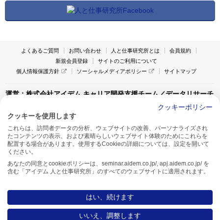
よくあるご質問
お問い合わせ
人と仕事研究所とは
会員規約
新規会員登録
サイトのご利用について
個人情報保護方針
ソーシャルメディアポリシー
サイトマップ
運営：株式会社アイデム キャリア開発支援チーム／データリサーチ
チーム
クッキーポリシー
クッキーを使用します
〒160-0022 東京都新宿区新宿1-4-10
これらは、訪問者データの分析、ウェブサイトの改善、パーソナライズされ
アイデム本社ビル TEL:03-5269-6020
たコンテンツの表示、および素晴らしいウェブサイト体験のためにこれらを
〒550-0005 大阪府大阪市西区西本町1-13-43
配置する場合があります。使用するCookieの詳細については、設定を開いて
アイデム西本町ビル7F TEL:06-7662-2800
ください。
あなたの同意とcookieポリシーは、seminar.aidem.co.jp/, apj.aidem.co.jp/ を
含む「アイデム 人と仕事研究所」のすべてのウェブサイトに適用されます。
はい、続けます
Copyright AIDEM Inc. All rights reserved.
いいえ、調整します