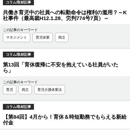
コラム/取材記事
共働き育児中の社員への転勤命令は権利の濫用？～K
社事件（最高裁H12.1.28、労判774号7頁）～
この記事のキーワード
マネジメント
育児休業
両立
コラム/取材記事
第13回「育休復帰に不安を抱えている社員がいた
ら」
この記事のキーワード
育児
両立
育児介護休業法
コラム/取材記事
【第84回】4月から！育休＆時短勤務でもらえる新給
付金