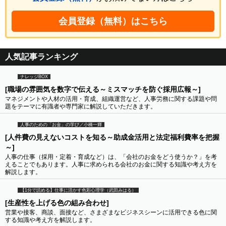
会員登録（無料）はこちら
人気記事ランキング
ナレッジBOX
[職場の雰囲気を数字で伝える～ミスマッチを防ぐ採用広報～]
マネジメントや人材の活用・育成、組織運営など、人事労務に関する課題や問
題をテーマに有識者や専門家に解説していただきます。
人事のための「お金」の学び／小橋一輝
[人件費の見えないコストを知る～助成金活用と法定福利費率を把握
～]
人事の仕事（採用・定着・育成など）は、「会社のお金をどう使うか？」を考
えることでもあります。人事に求められる会社のお金に関する知識や考え方を
解説します。
【1分で読める】仕事に活かす色彩心理学（武田みはる）
[生産性を上げる色の組み合わせ]
営業や接客、商談、面接など、さまざまなビジネスシーンに活用できる色に関
する知識や考え方を解説します。