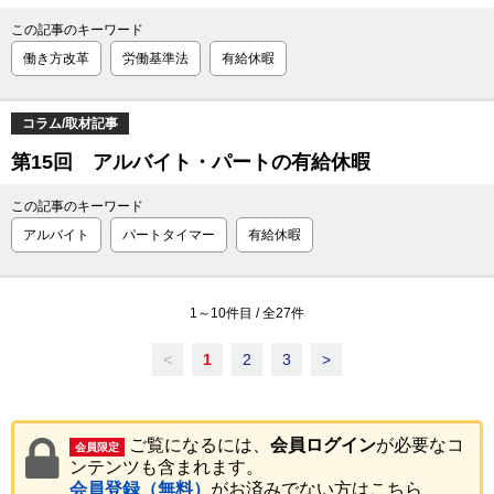
この記事のキーワード
働き方改革
労働基準法
有給休暇
コラム/取材記事
第15回 アルバイト・パートの有給休暇
この記事のキーワード
アルバイト
パートタイマー
有給休暇
1
～
10
件目 / 全
27
件
<
1
2
3
>
ご覧になるには、
会員ログイン
が必要なコ
会員限定
ンテンツも含まれます。
会員登録（無料）
がお済みでない方はこちら