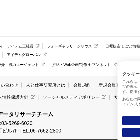
イーアイデム正社員
フォトギャラリーシリウス
日曜折込 しごと情
アイデムグローバル
紹介 戦力エージェント
折込・Web企画/制作 セブンネット
愛媛県の
クッキー
これらは
問い合わせ
人と仕事研究所とは
会員規約
新規会員登録
サ
ツの表示
す。使用す
人情報保護方針
ソーシャルメディアポリシー
サイトマッ
あなたの同意と
イデム 
データリサーチチーム
-5269-6020
7F TEL:06-7662-2800