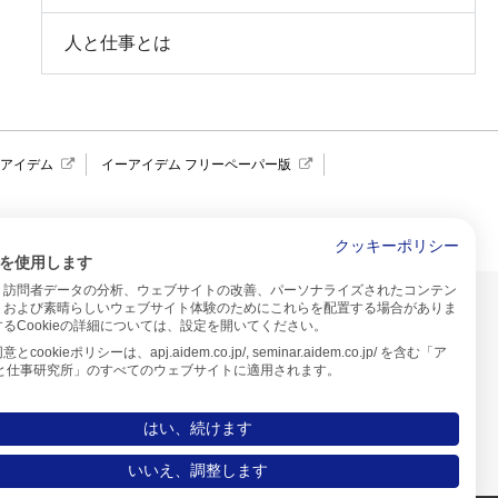
人と仕事とは
報アイデム
イーアイデム フリーペーパー版
求人広告 アイデム四国
クッキーポリシー
を使用します
、訪問者データの分析、ウェブサイトの改善、パーソナライズされたコンテン
イトのご利用について
、および素晴らしいウェブサイト体験のためにこれらを配置する場合がありま
るCookieの詳細については、設定を開いてください。
プ
cookieポリシーは、apj.aidem.co.jp/, seminar.aidem.co.jp/ を含む「ア
人と仕事研究所」のすべてのウェブサイトに適用されます。
はい、続けます
いいえ、調整します