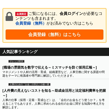
ご覧になるには、
会員ログイン
が必要なコ
会員限定
ンテンツも含まれます。
会員登録（無料）
がお済みでない方はこちら
会員登録（無料）はこちら
人気記事ランキング
ナレッジBOX
[職場の雰囲気を数字で伝える～ミスマッチを防ぐ採用広報～]
マネジメントや人材の活用・育成、組織運営など、人事労務に関する課題や問
題をテーマに有識者や専門家に解説していただきます。
人事のための「お金」の学び／小橋一輝
[人件費の見えないコストを知る～助成金活用と法定福利費率を把握
～]
人事の仕事（採用・定着・育成など）は、「会社のお金をどう使うか？」を考
えることでもあります。人事に求められる会社のお金に関する知識や考え方を
解説します。