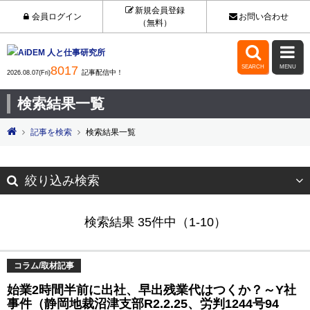
新規会員登録
会員ログイン
お問い合わせ
（無料）


8017
SEARCH
MENU
記事配信中！
2026.08.07(Fri)
検索結果一覧
記事を検索
検索結果一覧
絞り込み検索
検索結果 35件中（1-10）
コラム/取材記事
始業2時間半前に出社、早出残業代はつくか？～Y社
事件（静岡地裁沼津支部R2.2.25、労判1244号94