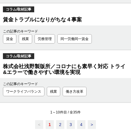
コラム/取材記事
賃金トラブルになりがちな４事案
この記事のキーワード
賃金
残業
労務管理
同一労働同一賃金
コラム/取材記事
株式会社浅野製版所／コロナにも素早く対応 トライ
&エラーで働きやすい環境を実現
この記事のキーワード
ワークライフバランス
残業
働き方改革
1
～
10
件目 / 全
35
件
<
1
2
3
4
>