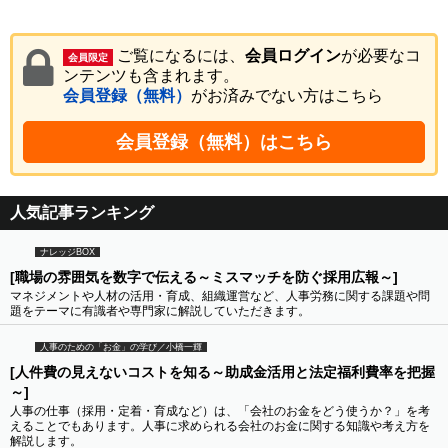
ご覧になるには、
会員ログイン
が必要なコ
会員限定
ンテンツも含まれます。
会員登録（無料）
がお済みでない方はこちら
会員登録（無料）はこちら
人気記事ランキング
ナレッジBOX
[職場の雰囲気を数字で伝える～ミスマッチを防ぐ採用広報～]
マネジメントや人材の活用・育成、組織運営など、人事労務に関する課題や問
題をテーマに有識者や専門家に解説していただきます。
人事のための「お金」の学び／小橋一輝
[人件費の見えないコストを知る～助成金活用と法定福利費率を把握
～]
人事の仕事（採用・定着・育成など）は、「会社のお金をどう使うか？」を考
えることでもあります。人事に求められる会社のお金に関する知識や考え方を
解説します。