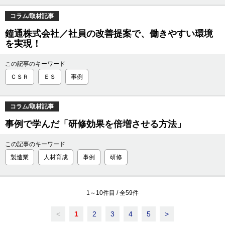
コラム/取材記事
鐘通株式会社／社員の改善提案で、働きやすい環境
を実現！
この記事のキーワード
ＣＳＲ
ＥＳ
事例
コラム/取材記事
事例で学んだ「研修効果を倍増させる方法」
この記事のキーワード
製造業
人材育成
事例
研修
1
～
10
件目 / 全
59
件
<
1
2
3
4
5
>