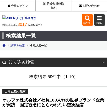
新規会員登録
会員ログイン
お問い合わせ
（無料）


8017
SEARCH
MENU
記事配信中！
2026.08.07(Fri)
検索結果一覧
記事を検索
検索結果一覧
絞り込み検索
検索結果 59件中（1-10）
コラム/取材記事
オルファ株式会社／社員100人弱の世界ブランド企業
が実践 固定観念にとらわれない堅実経営