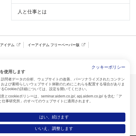
人と仕事とは
報アイデム
イーアイデム フリーペーパー版
求人広告 アイデム四国
クッキーポリシー
を使用します
、訪問者データの分析、ウェブサイトの改善、パーソナライズされたコンテン
イトのご利用について
、および素晴らしいウェブサイト体験のためにこれらを配置する場合がありま
るCookieの詳細については、設定を開いてください。
プ
cookieポリシーは、seminar.aidem.co.jp/, apj.aidem.co.jp/ を含む「ア
人と仕事研究所」のすべてのウェブサイトに適用されます。
はい、続けます
いいえ、調整します