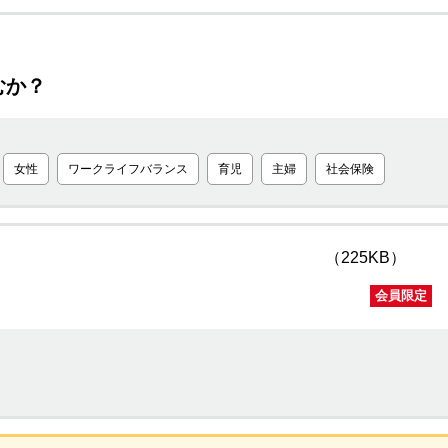
むか？
女性
ワークライフバランス
育児
主婦
社会保険
（225KB）
会員限定