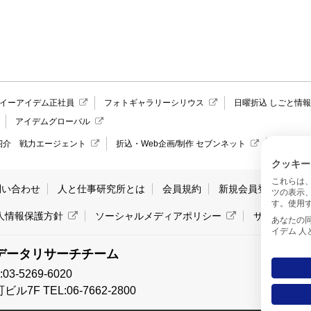
イーアイデム正社員
フォトギャラリーシリウス
日曜折込 しごと情
アイデムグローバル
紹介 戦力エージェント
折込・Web企画/制作 セブンネット
愛媛県の
クッキー
これらは
問い合わせ
人と仕事研究所とは
会員規約
新規会員登録
サ
ツの表示
す。使用す
人情報保護方針
ソーシャルメディアポリシー
サイトマッ
あなたの同意と
イデム 
データリサーチチーム
-5269-6020
7F TEL:06-7662-2800