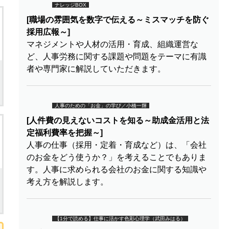
ナレッジBOX
[職場の雰囲気を数字で伝える～ミスマッチを防ぐ
採用広報～]
マネジメントや人材の活用・育成、組織運営な
ど、人事労務に関する課題や問題をテーマに有識
者や専門家に解説していただきます。
人事のための「お金」の学び／小橋一輝
[人件費の見えないコストを知る～助成金活用と法
定福利費率を把握～]
人事の仕事（採用・定着・育成など）は、「会社
のお金をどう使うか？」を考えることでもありま
す。人事に求められる会社のお金に関する知識や
考え方を解説します。
【1分で読める】仕事に活かす色彩心理学（武田みはる）