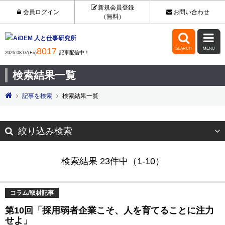
新規会員登録
会員ログイン
お問い合わせ
（無料）


8017
SEARCH
MENU
記事配信中！
2026.08.07(Fri)
検索結果一覧
記事を検索
検索結果一覧
絞り込み検索
検索結果 23件中（1-10）
コラム/取材記事
第10回「採用弱者企業こそ、人を育てることに注力
せよ」