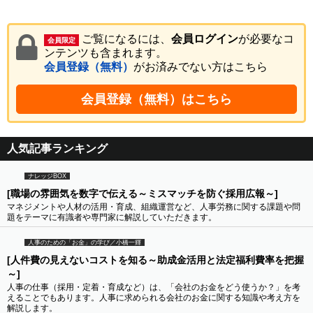
ご覧になるには、
会員ログイン
が必要なコ
会員限定
ンテンツも含まれます。
会員登録（無料）
がお済みでない方はこちら
会員登録（無料）はこちら
人気記事ランキング
ナレッジBOX
[職場の雰囲気を数字で伝える～ミスマッチを防ぐ採用広報～]
マネジメントや人材の活用・育成、組織運営など、人事労務に関する課題や問
題をテーマに有識者や専門家に解説していただきます。
人事のための「お金」の学び／小橋一輝
[人件費の見えないコストを知る～助成金活用と法定福利費率を把握
～]
人事の仕事（採用・定着・育成など）は、「会社のお金をどう使うか？」を考
えることでもあります。人事に求められる会社のお金に関する知識や考え方を
解説します。