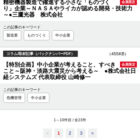
精密機器製造で躍進する小さな「ものづく
会員限定
り」企業～ＮＡＳＡやライカが認める開発・技術力
～●三鷹光器 株式会社
この記事のキーワード
製造業
ものづくり
中小企業
（455KB）
コラム/取材記事（バックナンバーPDF）
【特別企画】中小企業が考えること、すべき
会員限定
こと～阪神・淡路大震災から考える～ ●株式会社日
経システムズ 代表取締役 山崎修一
この記事のキーワード
危機管理
中小企業
1
～
10
件目 / 全
23
件
<
1
2
3
>