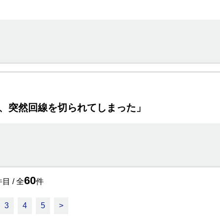
ら、突然回線を切られてしまった」
60
目 / 全
件
3
4
5
>