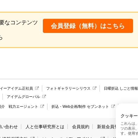
要なコンテンツ
会員登録（無料）はこちら
ら
イーアイデム正社員
フォトギャラリーシリウス
日曜折込 しごと情
アイデムグローバル
紹介 戦力エージェント
折込・Web企画/制作 セブンネット
愛媛県の
クッキー
これらは
問い合わせ
人と仕事研究所とは
会員規約
新規会員登録
サ
ツの表示
す。使用す