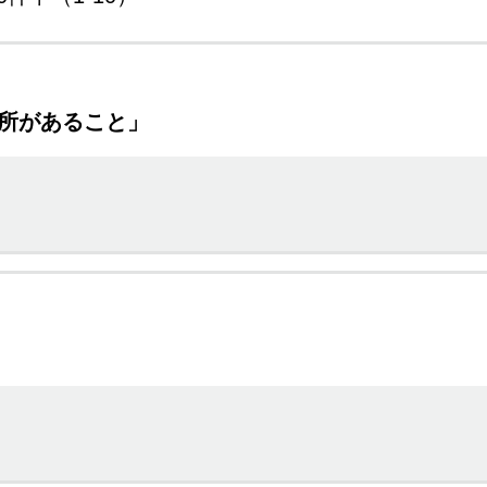
場所があること」
」