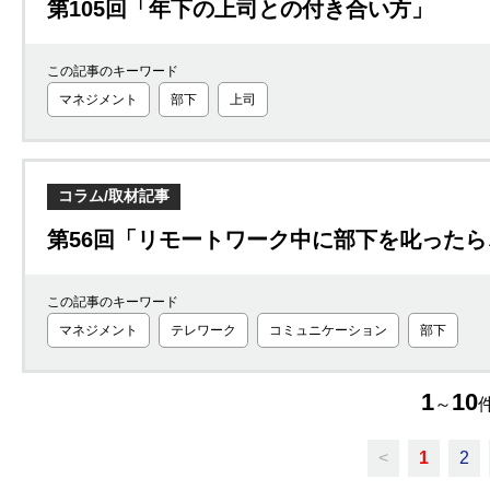
第105回「年下の上司との付き合い方」
この記事のキーワード
マネジメント
部下
上司
コラム/取材記事
第56回「リモートワーク中に部下を叱った
この記事のキーワード
マネジメント
テレワーク
コミュニケーション
部下
1
10
～
件
<
1
2