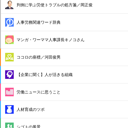
判例に学ぶ労使トラブルの処方箋／岡正俊
人事労務関連ワード辞典
マンガ・ワーママ人事課長キノコさん
ココロの座標／河田俊男
【企業に聞く】人が活きる組織
労働ニュースに思うこと
人材育成のツボ
シゴトの風景