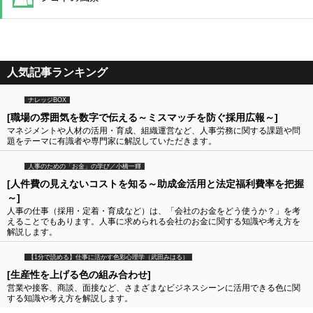
人気記事ランキング
ナレッジBOX
[職場の雰囲気を数字で伝える～ミスマッチを防ぐ採用広報～]
マネジメントや人材の活用・育成、組織運営など、人事労務に関する課題や問
題をテーマに有識者や専門家に解説していただきます。
人事のための「お金」の学び／小橋一輝
[人件費の見えないコストを知る～助成金活用と法定福利費率を把握
～]
人事の仕事（採用・定着・育成など）は、「会社のお金をどう使うか？」を考
えることでもあります。人事に求められる会社のお金に関する知識や考え方を
解説します。
【1分で読める】仕事に活かす色彩心理学（武田みはる）
[生産性を上げる色の組み合わせ]
営業や接客、商談、面接など、さまざまなビジネスシーンに活用できる色に関
する知識や考え方を解説します。