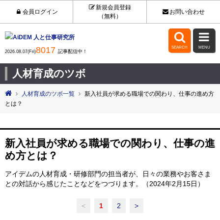
新規会員登録
会員ログイン
お問い合わせ
（無料）


8017
SEARCH
MENU
記事配信中！
2026.08.07(Fri)
人材育成のツボ
人材育成のツボ一覧
新入社員が求める職場での関わり、仕事の進め方
とは？
新入社員が求める職場での関わり、仕事の進
め方とは？
アイデムの人材育成・研修部門の担当者が、日々の業務やお客さま
との対話から感じたことなどをつづります。（2024年2月15日）
<
1
2
>