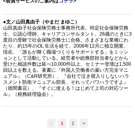
<会員サービスのご案内は
コチラ
>
●文／山田真由子（やまだ まゆこ）
山田真由子社会保険労務士事務所代表。特定社会保険労務
士、公認心理師、キャリアコンサルタント。26歳のときに3
度目の受験で社会保険労務士に合格。さまざまな業種にわ
たり、約15年のOL 生活を経て、2006年12月に独立開業。
現在、「誰もが輝く職場づくりをサポートする」をミッシ
ョンとして活動している。経営者や総務部担当者などから
受けた相談件数は延べ10,000件以上、セミナー登壇は1,500
回以上を数える。著書に『外国人労働者の雇い方完全マニ
ュアル』（C&R研究所）、『会社で泣き寝入りしないハラ
スメント防衛マニュアル部長、それってパワハラですよ』
（徳間書店）、『すぐに使える！はじめて上司の対応ツー
ル』（税務経理協会）。
<
1
2
>