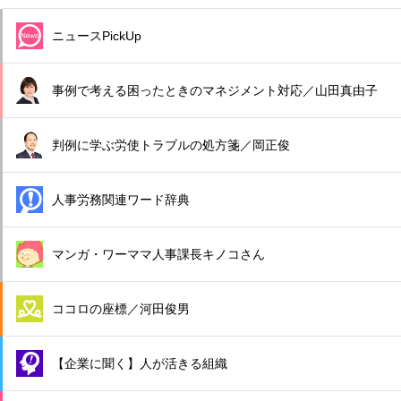
ニュースPickUp
事例で考える困ったときのマネジメント対応／山田真由子
判例に学ぶ労使トラブルの処方箋／岡正俊
人事労務関連ワード辞典
マンガ・ワーママ人事課長キノコさん
ココロの座標／河田俊男
【企業に聞く】人が活きる組織