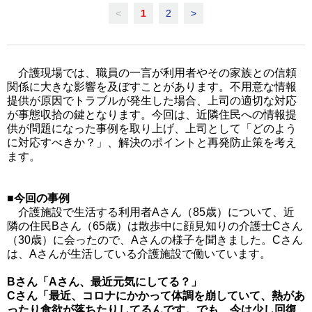
<
1
2
>
介護現場では、職員の一言が利用者やその家族との信頼
関係に大きな影響を及ぼすことがあります。不用意な情報
提供が原因でトラブルが発生した場合、上司の適切な対応
が事態収拾の鍵となります。今回は、近隣住民への情報提
供が問題になった事例を取り上げ、上司として「どのよう
に対応すべきか？」、解決のポイントと再発防止策を考え
ます。
■今回の事例
介護施設で生活する利用者Aさん（85歳）について、近
隣の住民Bさん（65歳）は散歩中に顔見知りの介護士Cさん
（30歳）に会ったので、Aさんの様子を聞きました。Cさん
は、Aさんが生活している介護施設で働いています。
Bさん「Aさん、最近元気にしてる？」
Cさん「最近、コロナにかかって体調を崩していて、熱があ
ったり食欲が落ちたりしてるんです。でも、今は少し回復