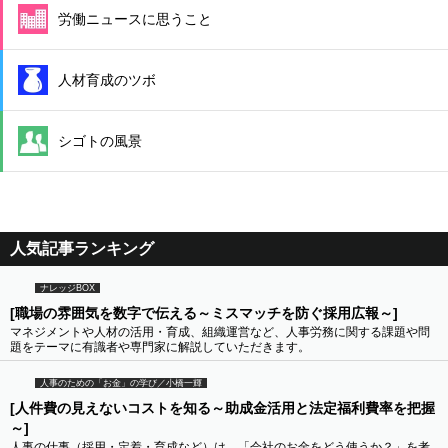
労働ニュースに思うこと
人材育成のツボ
シゴトの風景
人気記事ランキング
ナレッジBOX
[職場の雰囲気を数字で伝える～ミスマッチを防ぐ採用広報～]
マネジメントや人材の活用・育成、組織運営など、人事労務に関する課題や問
題をテーマに有識者や専門家に解説していただきます。
人事のための「お金」の学び／小橋一輝
[人件費の見えないコストを知る～助成金活用と法定福利費率を把握
～]
人事の仕事（採用・定着・育成など）は、「会社のお金をどう使うか？」を考