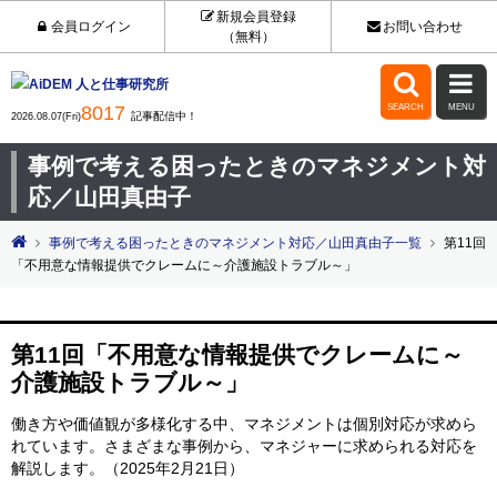
新規会員登録
会員ログイン
お問い合わせ
（無料）


8017
SEARCH
MENU
記事配信中！
2026.08.07(Fri)
事例で考える困ったときのマネジメント対
応／山田真由子
事例で考える困ったときのマネジメント対応／山田真由子一覧
第11回
「不用意な情報提供でクレームに～介護施設トラブル～」
第11回「不用意な情報提供でクレームに～
介護施設トラブル～」
働き方や価値観が多様化する中、マネジメントは個別対応が求めら
れています。さまざまな事例から、マネジャーに求められる対応を
解説します。（2025年2月21日）