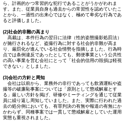
ら、計画的かつ常習的な犯行であることがうかがわれま
す。また、従業員自身も過去からの常習性を認めていたこ
とから、一過性の出来心ではなく、極めて卑劣な行為であ
ると評価しました。
(2)社会的非難の高まり
高裁は、本件行為の翌日に法律（性的姿態撮影処罰法）
が施行されるなど、盗撮行為に対する社会的非難が高ま
り、厳罰化が進んでいる社会情勢を指摘しました。行為時
点では条例違反であったとしても、郵便事業という公共性
の高い事業を営む会社にとって「社会的信用の毀損は軽視
できない」としました。
(3)会社の方針と周知
会社は以前から、業務外の非行であっても飲酒運転や盗
撮等の破廉恥事案については「原則として懲戒解雇とす
る」厳しい方針を掲げ、研修やミーティングを通じて従業
員に繰り返し周知していました。また、実際に行われた過
去の処分例においても、有罪判決の有無や報道の有無にか
かわらず、同種事案では一貫して懲戒解雇としていた運用
実態も重視されました。