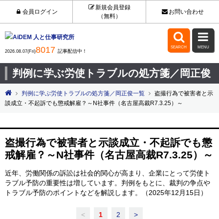
新規会員登録
会員ログイン
お問い合わせ
（無料）


8017
SEARCH
MENU
記事配信中！
2026.08.07(Fri)
判例に学ぶ労使トラブルの処方箋／岡正俊
判例に学ぶ労使トラブルの処方箋／岡正俊一覧
盗撮行為で被害者と示
談成立・不起訴でも懲戒解雇？～N社事件（名古屋高裁R7.3.25）～
盗撮行為で被害者と示談成立・不起訴でも懲
戒解雇？～N社事件（名古屋高裁R7.3.25）～
近年、労働関係の訴訟は社会的関心が高まり、企業にとって労使ト
ラブル予防の重要性は増しています。判例をもとに、裁判の争点や
トラブル予防のポイントなどを解説します。（2025年12月15日）
<
1
2
>