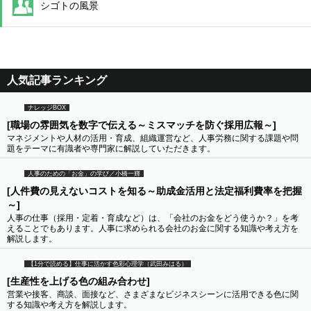
シゴトの風景
人気記事ランキング
ナレッジBOX
[職場の雰囲気を数字で伝える～ミスマッチを防ぐ採用広報～]
マネジメントや人材の活用・育成、組織運営など、人事労務に関する課題や問
題をテーマに有識者や専門家に解説していただきます。
人事のための「お金」の学び／小橋一輝
[人件費の見えないコストを知る～助成金活用と法定福利費率を把握
～]
人事の仕事（採用・定着・育成など）は、「会社のお金をどう使うか？」を考
えることでもあります。人事に求められる会社のお金に関する知識や考え方を
解説します。
【1分で読める】仕事に活かす色彩心理学（武田みはる）
[生産性を上げる色の組み合わせ]
営業や接客、商談、面接など、さまざまなビジネスシーンに活用できる色に関
する知識や考え方を解説します。