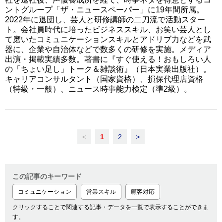
ントグループ「ザ・ニュースペーパー」に19年間所属。
2022年に退団し、芸人と研修講師の二刀流で活動スター
ト。会社員時代に培ったビジネススキル、お笑い芸人とし
て磨いたコミュニケーションスキルとアドリブ力などを武
器に、企業や自治体などで数多くの研修を実施。メディア
出演・掲載実績多数。著書に『すぐ使える！おもしろい人
の「ちょい足し」トーク＆雑談術』（日本実業出版社）。
キャリアコンサルタント（国家資格）、損保代理店資格
（特級・一般）、ニュース時事能力検定（準2級）。
<
1
2
>
この記事のキーワード
コミュニケーション
営業スキル
顧客対応
クリックすることで関連する記事・データを一覧で表示することができま
す。