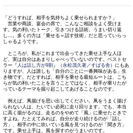
「どうすれば、相手を気持ちよく乗せられますか？」
営業や商談、宴会の席で、こんなご相談をよく受けま
す。気の利いたトーク、引きつける話術、うまい切り返
し…。多くの方は「乗せる＝話す技術」だと思っていらっ
しゃるようです。
ところが、私がこれまで出会ってきた乗せ上手な人ほ
ど、実は自分はあまりしゃべっていないのです。ベストセ
ラー
『人は話し方が9割』（永松茂久著／すばる舎）
にもあ
りますが、人は誰しも「自分のことに一番興味がある」生
き物です。だとすれば、相手を乗せる最短ルートは、こち
らが気の利いたことを言うことではなく、相手が乗りたが
っているテーマを掘り起こしてあげることなのです。
例えば、凧揚げを思い出してください。凧をうまく揚げ
られない人は、たいてい必死に走り回ります。でも、本当
に高く揚がるのは、走るのをやめて「風」に乗せたときで
すよね。たとえてみれば、自分が走り続けるのが「話し
方」、相手の中に吹いている風を見つけるのが「聞き方」
です。乗せ上手は、風を探すのがうまいのです。