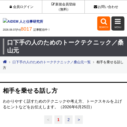
新規会員登録
会員ログイン
お問い合わせ
（無料）


8017
SEARCH
MENU
記事配信中！
2026.08.07(Fri)
口下手の人のためのトークテクニック／桑
山元
口下手の人のためのトークテクニック／桑山元一覧
相手を乗せる話し
方
相手を乗せる話し方
わかりやすく話すためのテクニックや考え方、トークスキルを上げ
るヒントなどをお伝えします。（2026年6月25日）
<
1
2
>