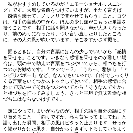
私がおすすめしているのが「エモーショナルリスニン
グ」です。大層な名前をつけていますが、平たく言えば
「感情を乗せて、ノリノリで聞かせてもらう」こと。コツ
は、相手の言葉の中から、ほんの少し熱がこもった単語を
拾うことです。相手に話を聞きながら、声が大きくなった
り、前のめりになったり、つい言い直したりしたところ
に、その人の風が吹いています。そこをすかさず掘る。
掘るときは、自分の言葉にほんの少しでいいから「感情
を乗せる」ことです。いきなり感情を乗せるのが難しい場
合は、頭の中で助走の言葉をつぶやいてから、相づちを打
つのがお勧めです。「マジで～!?」「うわっ、悲惨!!」「ア
ンビリバボー!!」など、なんでもいいので、自分でしっくり
くる言葉をいくつかストックしておいて、相手の感情に合
わせて頭の中でそれをつぶやいてから「そうなんですか」
と相づちを打ってみましょう。きっと平坦で無味乾燥な相
づちにはならないはずです。
逆にやってしまいがちなのが、相手の話を自分の話にす
り替えること。「釣りですか。私も昔やってましてね」と
語り出した瞬間、相手の風はピタッと止まります。せっか
く揚がりかけた凧を、自分から引きずり下ろしているよう