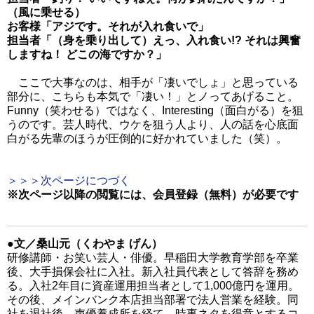
（風に乗せる）
お客様「アジです。それが入れ食いで」
担当者「（身を乗り出して）えっ、入れ食い!? それは興奮
しますね！ どこの海ですか？」
ここで大事なのは、相手が「凄いでしょ」と思っている
部分に、こちらも本気で「凄い！」とノってあげること。
Funny（笑わせる）ではなく、Interesting（面白がる）を狙
うのです。芸人時代、ウケを狙う人より、人の話を心底面
白がる先輩のほうが圧倒的に好かれていました（笑）。
＞＞＞次ページにつづく
※次ページ以降の閲覧には、会員登録（無料）が必要です
●文／桑山元（くわやま げん）
研修講師・お笑い芸人・俳優。早稲田大学教育学部を卒業
後、大手損保会社に入社。新入社員代表として答辞を務め
る。入社2年目に資産運用担当者として1,000億円を運用。
その後、メインバンク本店担当部署で法人営業を経験。同
社を退社後、声優養成所を経て、時事ネタを得意とするコ