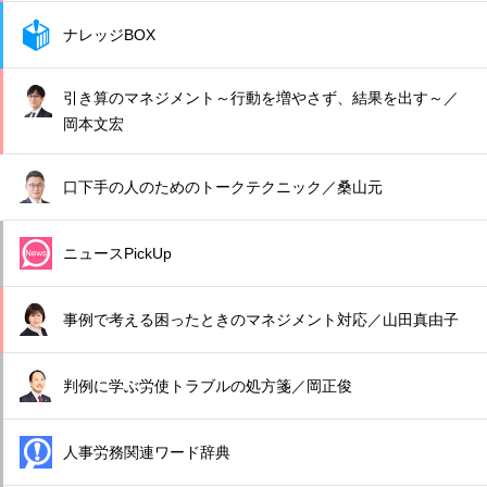
ナレッジBOX
引き算のマネジメント～行動を増やさず、結果を出す～／
岡本文宏
口下手の人のためのトークテクニック／桑山元
ニュースPickUp
事例で考える困ったときのマネジメント対応／山田真由子
判例に学ぶ労使トラブルの処方箋／岡正俊
人事労務関連ワード辞典