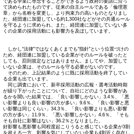
である学業に専念することができるよう政府の要請に沿っ
て決められたものです。従来の自主ルールである「倫理憲
章」から名称を変更し、より拘束力の高いものとなりまし
た。経団連に加盟している約1,300社などがその共通ルール
を守るように求められ、また、経団連に加盟していない多
くの企業の採用活動にも影響力を及ぼしています。
しかし“法律”ではなくあくまでも“指針”という位置づけの
ため、経団連に加盟している企業がそのルールを破ったと
しても、罰則規定などはありません。ましてや、加盟して
いない企業は、そのルールを守る必要がないのです。
そのため、上記結果のように既に採用活動を終了してい
る企業も出ています。
同じ調査において、新卒採用活動の広報・選考活動時期
が繰り下がったことについて、自社にどのような影響があ
るかを聞いた結果では、「良い影響しかない」3.4％、「悪
い影響よりも良い影響の方が多い」9.6％、「良い影響と悪
い影響は同じくらい」34.3％、「良い影響よりも悪い影響
の方が多い」11.9％、「悪い影響しかない」4.6％、「そも
そも自社に影響はない」36.2％となりました。
好影響も悪影響も同程度起こりうると感じている企業が3割
を超える一方、影響を気にしていない企業も4割近く存在し