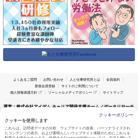
よくあるご質問
お問い合わせ
人と仕事研究所とは
会員規約
新規会員登録
サイトのご利用について
個人情報保護方針
ソーシャルメディアポリシー
サイトマップ
運営：株式会社アイデム キャリア開発支援チーム／データリサーチ
チーム
クッキーポリシー
クッキーを使用します
〒160-0022 東京都新宿区新宿1-4-10
これらは、訪問者データの分析、ウェブサイトの改善、パーソナライズされ
アイデム本社ビル TEL:03-5269-6020
たコンテンツの表示、および素晴らしいウェブサイト体験のためにこれらを
〒550-0005 大阪府大阪市西区西本町1-13-43