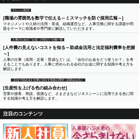
ナレッジBOX
[職場の雰囲気を数字で伝える～ミスマッチを防ぐ採用広報～]
マネジメントや人材の活用・育成、組織運営など、人事労務に関する課題や問
題をテーマに有識者や専門家に解説していただきます。
人事のための「お金」の学び／小橋一輝
[人件費の見えないコストを知る～助成金活用と法定福利費率を把握
～]
人事の仕事（採用・定着・育成など）は、「会社のお金をどう使うか？」を考
えることでもあります。人事に求められる会社のお金に関する知識や考え方を
解説します。
【1分で読める】仕事に活かす色彩心理学（武田みはる）
[生産性を上げる色の組み合わせ]
営業や接客、商談、面接など、さまざまなビジネスシーンに活用できる色に関
する知識や考え方を解説します。
注目のコンテンツ