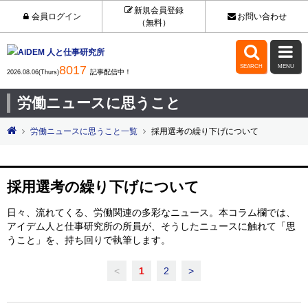
新規会員登録
会員ログイン
お問い合わせ
（無料）


8017
SEARCH
MENU
記事配信中！
2026.08.06(Thurs)
労働ニュースに思うこと
労働ニュースに思うこと一覧
採用選考の繰り下げについて
採用選考の繰り下げについて
日々、流れてくる、労働関連の多彩なニュース。本コラム欄では、
アイデム人と仕事研究所の所員が、そうしたニュースに触れて「思
うこと」を、持ち回りで執筆します。
<
1
2
>