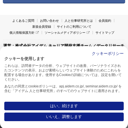
よくあるご質問
お問い合わせ
人と仕事研究所とは
会員規約
新規会員登録
サイトのご利用について
個人情報保護方針
ソーシャルメディアポリシー
サイトマップ
運営：株式会社アイデム キャリア開発支援チーム／データリサーチ
チーム
クッキーポリシー
クッキーを使用します
〒160-0022 東京都新宿区新宿1-4-10
これらは、訪問者データの分析、ウェブサイトの改善、パーソナライズされ
アイデム本社ビル TEL:03-5269-6020
たコンテンツの表示、および素晴らしいウェブサイト体験のためにこれらを
〒550-0005 大阪府大阪市西区西本町1-13-43
配置する場合があります。使用するCookieの詳細については、設定を開いて
アイデム西本町ビル7F TEL:06-7662-2800
ください。
あなたの同意とcookieポリシーは、apj.aidem.co.jp/, seminar.aidem.co.jp/ を
含む「アイデム 人と仕事研究所」のすべてのウェブサイトに適用されます。
はい、続けます
Copyright AIDEM Inc. All rights reserved.
いいえ、調整します