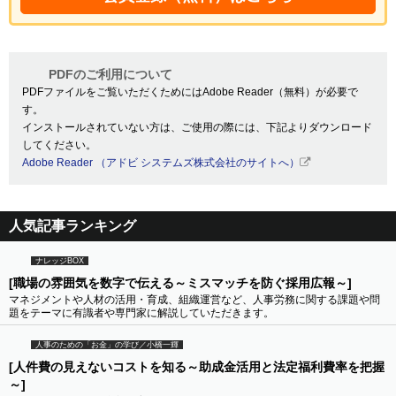
PDFのご利用について
PDFファイルをご覧いただくためにはAdobe Reader（無料）が必要で
す。
インストールされていない方は、ご使用の際には、下記よりダウンロード
してください。
Adobe Reader （アドビ システムズ株式会社のサイトへ）
人気記事ランキング
ナレッジBOX
[職場の雰囲気を数字で伝える～ミスマッチを防ぐ採用広報～]
マネジメントや人材の活用・育成、組織運営など、人事労務に関する課題や問
題をテーマに有識者や専門家に解説していただきます。
人事のための「お金」の学び／小橋一輝
[人件費の見えないコストを知る～助成金活用と法定福利費率を把握
～]