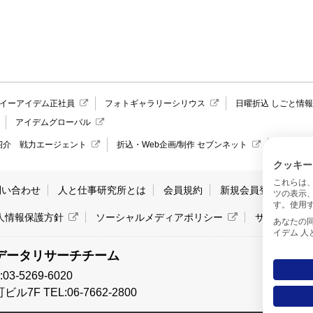
イーアイデム正社員
フォトギャラリーシリウス
日曜折込 しごと情
アイデムグローバル
紹介 戦力エージェント
折込・Web企画/制作 セブンネット
愛媛県の
クッキー
これらは
問い合わせ
人と仕事研究所とは
会員規約
新規会員登録
サ
ツの表示
す。使用す
人情報保護方針
ソーシャルメディアポリシー
サイトマッ
あなたの同意と
イデム 
データリサーチチーム
-5269-6020
7F TEL:06-7662-2800