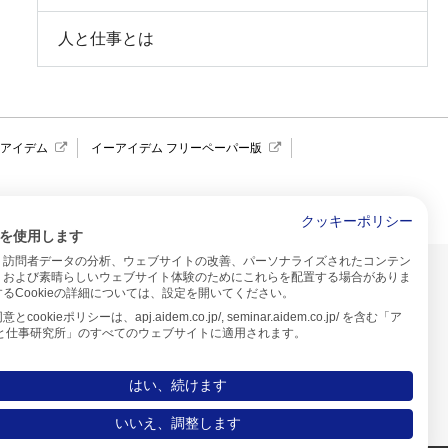
人と仕事とは
報アイデム
イーアイデム フリーペーパー版
求人広告 アイデム四国
クッキーポリシー
を使用します
、訪問者データの分析、ウェブサイトの改善、パーソナライズされたコンテン
イトのご利用について
、および素晴らしいウェブサイト体験のためにこれらを配置する場合がありま
るCookieの詳細については、設定を開いてください。
プ
cookieポリシーは、apj.aidem.co.jp/, seminar.aidem.co.jp/ を含む「ア
人と仕事研究所」のすべてのウェブサイトに適用されます。
はい、続けます
いいえ、調整します