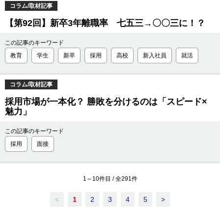
コラム/取材記事
【第92回】新卒3年離職率 七五三→〇〇三に！？
この記事のキーワード
教育
学生
新卒
採用
高校
新入社員
就活
コラム/取材記事
採用市場が一本化？ 勝敗を分けるのは「スピード×
魅力」
この記事のキーワード
採用
面接
1
～
10
件目 / 全
291
件
<
1
2
3
4
5
>