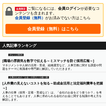
ご覧になるには、
会員ログイン
が必要なコ
会員限定
ンテンツも含まれます。
会員登録（無料）
がお済みでない方はこちら
会員登録（無料）はこちら
人気記事ランキング
ナレッジBOX
[職場の雰囲気を数字で伝える～ミスマッチを防ぐ採用広報～]
マネジメントや人材の活用・育成、組織運営など、人事労務に関する課題や問
題をテーマに有識者や専門家に解説していただきます。
人事のための「お金」の学び／小橋一輝
[人件費の見えないコストを知る～助成金活用と法定福利費率を把握
～]
人事の仕事（採用・定着・育成など）は、「会社のお金をどう使うか？」を考
えることでもあります。人事に求められる会社のお金に関する知識や考え方を
解説します。