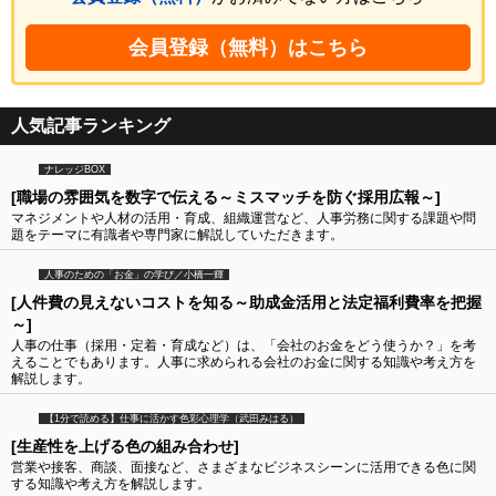
会員登録（無料）はこちら
人気記事ランキング
ナレッジBOX
[職場の雰囲気を数字で伝える～ミスマッチを防ぐ採用広報～]
マネジメントや人材の活用・育成、組織運営など、人事労務に関する課題や問
題をテーマに有識者や専門家に解説していただきます。
人事のための「お金」の学び／小橋一輝
[人件費の見えないコストを知る～助成金活用と法定福利費率を把握
～]
人事の仕事（採用・定着・育成など）は、「会社のお金をどう使うか？」を考
えることでもあります。人事に求められる会社のお金に関する知識や考え方を
解説します。
【1分で読める】仕事に活かす色彩心理学（武田みはる）
[生産性を上げる色の組み合わせ]
営業や接客、商談、面接など、さまざまなビジネスシーンに活用できる色に関
する知識や考え方を解説します。