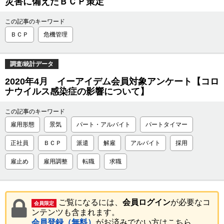
災害に備えたＢＣＰ策定
この記事のキーワード
ＢＣＰ
危機管理
調査/統計データ
2020年4月 イーアイデム会員対象アンケート【コロ
ナウイルス感染症の影響について】
この記事のキーワード
雇用形態
景気
パート・アルバイト
パートタイマー
正社員
ＢＣＰ
派遣
解雇
アルバイト
採用
雇止め
雇用調整
転職
求職
ご覧になるには、
会員ログイン
が必要なコ
会員限定
ンテンツも含まれます。
会員登録（無料）
がお済みでない方はこちら