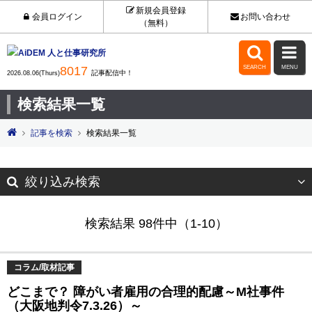
新規会員登録
会員ログイン
お問い合わせ
（無料）


8017
SEARCH
MENU
記事配信中！
2026.08.06(Thurs)
検索結果一覧
記事を検索
検索結果一覧
絞り込み検索
検索結果 98件中（1-10）
コラム/取材記事
どこまで？ 障がい者雇用の合理的配慮～M社事件
（大阪地判令7.3.26）～