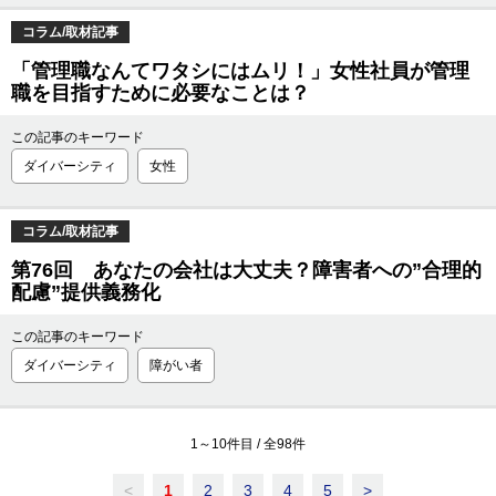
コラム/取材記事
「管理職なんてワタシにはムリ！」女性社員が管理
職を目指すために必要なことは？
この記事のキーワード
ダイバーシティ
女性
コラム/取材記事
第76回 あなたの会社は大丈夫？障害者への”合理的
配慮”提供義務化
この記事のキーワード
ダイバーシティ
障がい者
1
～
10
件目 / 全
98
件
<
1
2
3
4
5
>