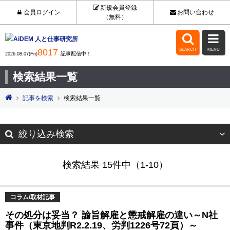
新規会員登録
会員ログイン
お問い合わせ
（無料）


8017
SEARCH
MENU
記事配信中！
2026.08.07(Fri)
検索結果一覧
記事を検索
検索結果一覧
絞り込み検索
検索結果 15件中（1-10）
コラム/取材記事
その処分は妥当？ 諭旨解雇と懲戒解雇の違い～N社
事件（東京地判R2.2.19、労判1226号72頁）～