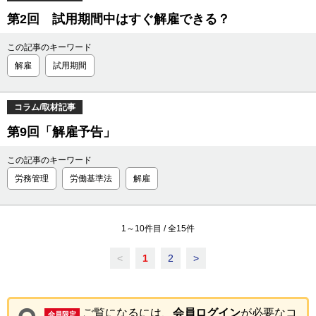
第2回 試用期間中はすぐ解雇できる？
この記事のキーワード
解雇
試用期間
コラム/取材記事
第9回「解雇予告」
この記事のキーワード
労務管理
労働基準法
解雇
1
～
10
件目 / 全
15
件
<
1
2
>
ご覧になるには、
会員ログイン
が必要なコ
会員限定