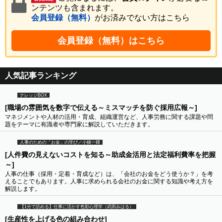
ンテンツも含まれます。
会員登録（無料）
がお済みでない方はこちら
会員登録（無料）はこちら
人気記事ランキング
ナレッジBOX
[職場の雰囲気を数字で伝える～ミスマッチを防ぐ採用広報～]
マネジメントや人材の活用・育成、組織運営など、人事労務に関する課題や問
題をテーマに有識者や専門家に解説していただきます。
人事のための「お金」の学び／小橋一輝
[人件費の見えないコストを知る～助成金活用と法定福利費率を把握
～]
人事の仕事（採用・定着・育成など）は、「会社のお金をどう使うか？」を考
えることでもあります。人事に求められる会社のお金に関する知識や考え方を
解説します。
【1分で読める】仕事に活かす色彩心理学（武田みはる）
[生産性を上げる色の組み合わせ]