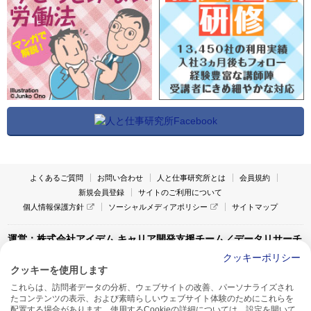
よくあるご質問
お問い合わせ
人と仕事研究所とは
会員規約
新規会員登録
サイトのご利用について
個人情報保護方針
ソーシャルメディアポリシー
サイトマップ
運営：株式会社アイデム キャリア開発支援チーム／データリサーチ
チーム
クッキーポリシー
クッキーを使用します
〒160-0022 東京都新宿区新宿1-4-10
これらは、訪問者データの分析、ウェブサイトの改善、パーソナライズされ
アイデム本社ビル TEL:03-5269-6020
たコンテンツの表示、および素晴らしいウェブサイト体験のためにこれらを
〒550-0005 大阪府大阪市西区西本町1-13-43
配置する場合があります。使用するCookieの詳細については、設定を開いて