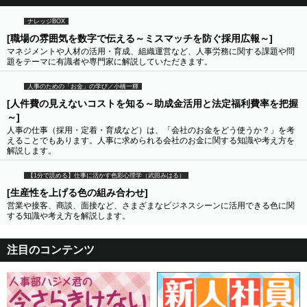
ナレッジBOX
[職場の雰囲気を数字で伝える～ミスマッチを防ぐ採用広報～]
マネジメントや人材の活用・育成、組織運営など、人事労務に関する課題や問
題をテーマに有識者や専門家に解説していただきます。
人事のための「お金」の学び／小橋一輝
[人件費の見えないコストを知る～助成金活用と法定福利費率を把握
～]
人事の仕事（採用・定着・育成など）は、「会社のお金をどう使うか？」を考
えることでもあります。人事に求められる会社のお金に関する知識や考え方を
解説します。
【1分で読める】仕事に活かす色彩心理学（武田みはる）
[生産性を上げる色の組み合わせ]
営業や接客、商談、面接など、さまざまなビジネスシーンに活用できる色に関
する知識や考え方を解説します。
注目のコンテンツ