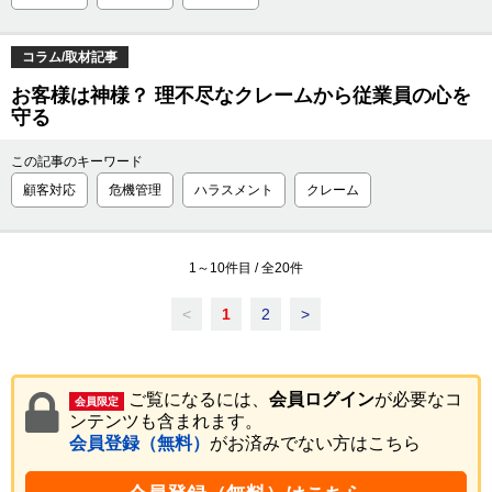
コラム/取材記事
お客様は神様？ 理不尽なクレームから従業員の心を
守る
この記事のキーワード
顧客対応
危機管理
ハラスメント
クレーム
1
～
10
件目 / 全
20
件
<
1
2
>
ご覧になるには、
会員ログイン
が必要なコ
会員限定
ンテンツも含まれます。
会員登録（無料）
がお済みでない方はこちら