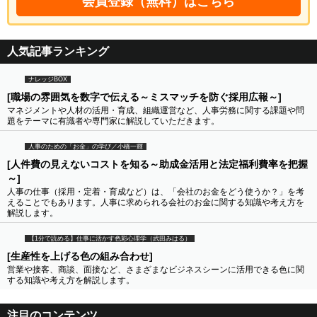
会員登録（無料）はこちら
人気記事ランキング
ナレッジBOX
[職場の雰囲気を数字で伝える～ミスマッチを防ぐ採用広報～]
マネジメントや人材の活用・育成、組織運営など、人事労務に関する課題や問
題をテーマに有識者や専門家に解説していただきます。
人事のための「お金」の学び／小橋一輝
[人件費の見えないコストを知る～助成金活用と法定福利費率を把握
～]
人事の仕事（採用・定着・育成など）は、「会社のお金をどう使うか？」を考
えることでもあります。人事に求められる会社のお金に関する知識や考え方を
解説します。
【1分で読める】仕事に活かす色彩心理学（武田みはる）
[生産性を上げる色の組み合わせ]
営業や接客、商談、面接など、さまざまなビジネスシーンに活用できる色に関
する知識や考え方を解説します。
注目のコンテンツ