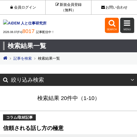
新規会員登録
会員ログイン
お問い合わせ
（無料）


8017
SEARCH
MENU
記事配信中！
2026.08.07(Fri)
検索結果一覧
記事を検索
検索結果一覧
絞り込み検索
検索結果 20件中（1-10）
コラム/取材記事
信頼される話し方の極意