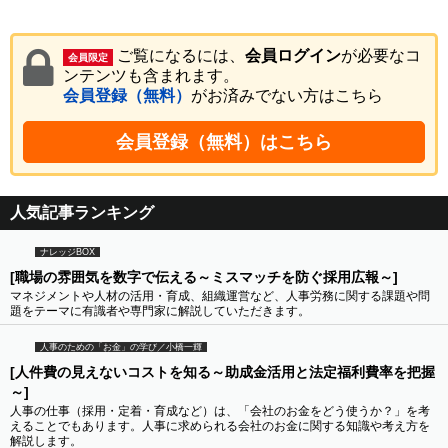
ご覧になるには、
会員ログイン
が必要なコ
会員限定
ンテンツも含まれます。
会員登録（無料）
がお済みでない方はこちら
会員登録（無料）はこちら
人気記事ランキング
ナレッジBOX
[職場の雰囲気を数字で伝える～ミスマッチを防ぐ採用広報～]
マネジメントや人材の活用・育成、組織運営など、人事労務に関する課題や問
題をテーマに有識者や専門家に解説していただきます。
人事のための「お金」の学び／小橋一輝
[人件費の見えないコストを知る～助成金活用と法定福利費率を把握
～]
人事の仕事（採用・定着・育成など）は、「会社のお金をどう使うか？」を考
えることでもあります。人事に求められる会社のお金に関する知識や考え方を
解説します。