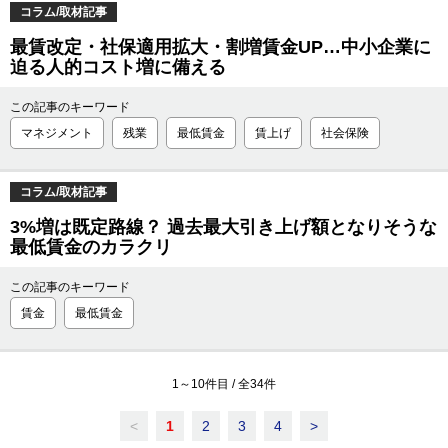
コラム/取材記事
最賃改定・社保適用拡大・割増賃金UP…中小企業に
迫る人的コスト増に備える
この記事のキーワード
マネジメント
残業
最低賃金
賃上げ
社会保険
コラム/取材記事
3%増は既定路線？ 過去最大引き上げ額となりそうな
最低賃金のカラクリ
この記事のキーワード
賃金
最低賃金
1
～
10
件目 / 全
34
件
<
1
2
3
4
>