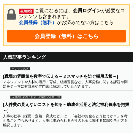
ご覧になるには、
会員ログイン
が必要なコ
会員限定
ンテンツも含まれます。
会員登録（無料）
がお済みでない方はこちら
会員登録（無料）はこちら
人気記事ランキング
ナレッジBOX
[職場の雰囲気を数字で伝える～ミスマッチを防ぐ採用広報～]
マネジメントや人材の活用・育成、組織運営など、人事労務に関する課題や問
題をテーマに有識者や専門家に解説していただきます。
人事のための「お金」の学び／小橋一輝
[人件費の見えないコストを知る～助成金活用と法定福利費率を把握
～]
人事の仕事（採用・定着・育成など）は、「会社のお金をどう使うか？」を考
えることでもあります。人事に求められる会社のお金に関する知識や考え方を
解説します。