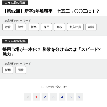
コラム/取材記事
【第92回】新卒3年離職率 七五三→〇〇三に！？
この記事のキーワード
教育
学生
新卒
採用
高校
新入社員
就活
コラム/取材記事
採用市場が一本化？ 勝敗を分けるのは「スピード×
魅力」
この記事のキーワード
採用
面接
1
～
10
件目 / 全
291
件
<
1
2
3
4
5
>