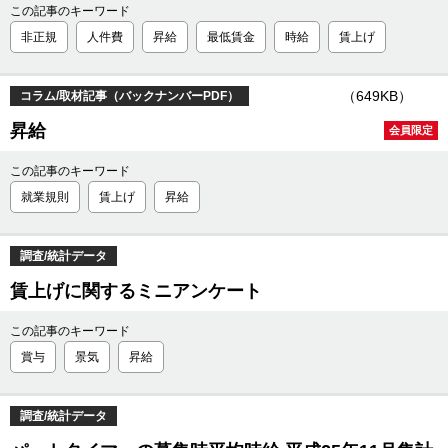
この記事のキーワード
非正規
人件費
昇給
最低賃金
時給
賃上げ
（649KB）
コラム/取材記事（バックナンバーPDF）
昇給
会員限定
この記事のキーワード
就業規則
賃上げ
昇給
調査/統計データ
賃上げに関するミニアンケート
この記事のキーワード
賞与
景気
昇給
調査/統計データ