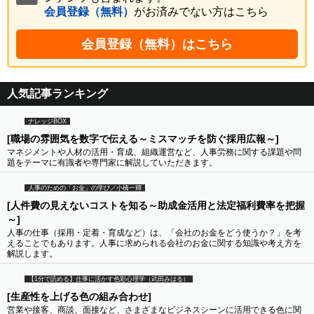
会員登録（無料）
がお済みでない方はこちら
会員登録（無料）はこちら
人気記事ランキング
ナレッジBOX
[職場の雰囲気を数字で伝える～ミスマッチを防ぐ採用広報～]
マネジメントや人材の活用・育成、組織運営など、人事労務に関する課題や問
題をテーマに有識者や専門家に解説していただきます。
人事のための「お金」の学び／小橋一輝
[人件費の見えないコストを知る～助成金活用と法定福利費率を把握
～]
人事の仕事（採用・定着・育成など）は、「会社のお金をどう使うか？」を考
えることでもあります。人事に求められる会社のお金に関する知識や考え方を
解説します。
【1分で読める】仕事に活かす色彩心理学（武田みはる）
[生産性を上げる色の組み合わせ]
営業や接客、商談、面接など、さまざまなビジネスシーンに活用できる色に関