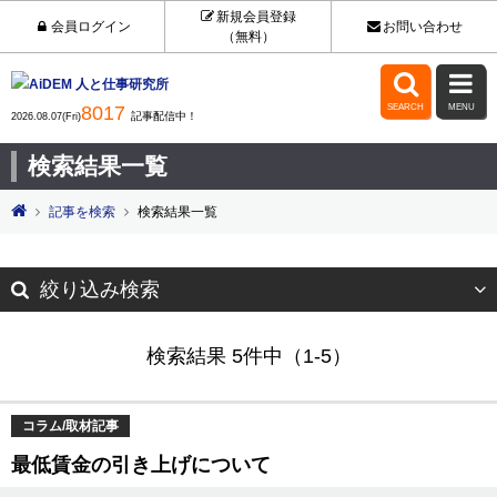
新規会員登録
会員ログイン
お問い合わせ
（無料）


8017
SEARCH
MENU
記事配信中！
2026.08.07(Fri)
検索結果一覧
記事を検索
検索結果一覧
絞り込み検索
検索結果 5件中（1-5）
コラム/取材記事
最低賃金の引き上げについて