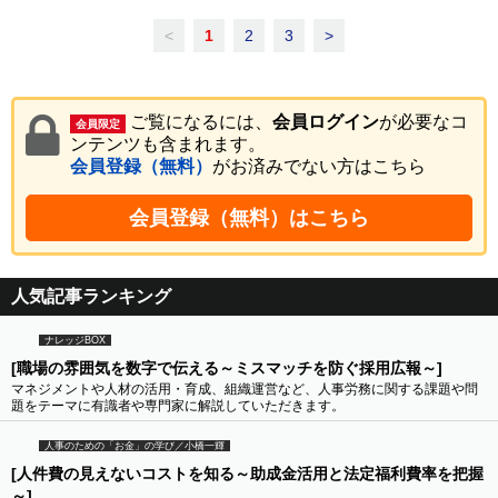
<
1
2
3
>
ご覧になるには、
会員ログイン
が必要なコ
会員限定
ンテンツも含まれます。
会員登録（無料）
がお済みでない方はこちら
会員登録（無料）はこちら
人気記事ランキング
ナレッジBOX
[職場の雰囲気を数字で伝える～ミスマッチを防ぐ採用広報～]
マネジメントや人材の活用・育成、組織運営など、人事労務に関する課題や問
題をテーマに有識者や専門家に解説していただきます。
人事のための「お金」の学び／小橋一輝
[人件費の見えないコストを知る～助成金活用と法定福利費率を把握
～]