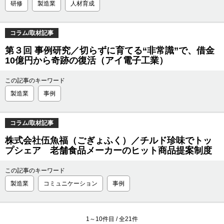
研修
製造業
人材育成
コラム/取材記事
第３回 事例研究／切らずに育てる“非常識”で、借金
10億円から奇跡の復活（アイ電子工業）
この記事のキーワード
製造業
事例
コラム/取材記事
株式会社伍魚福（ごぎょふく）／チルド珍味でトッ
プシェア 老舗食品メーカーのヒット商品提案制度
この記事のキーワード
製造業
コミュニケーション
事例
1
～
10
件目 / 全
21
件