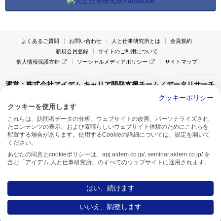
よくあるご質問
お問い合わせ
人と仕事研究所とは
会員規約
新規会員登録
サイトのご利用について
個人情報保護方針
ソーシャルメディアポリシー
サイトマップ
運営：株式会社アイデム キャリア開発支援チーム／データリサーチ
チーム
クッキーポリシー
クッキーを使用します
〒160-0022 東京都新宿区新宿1-4-10
これらは、訪問者データの分析、ウェブサイトの改善、パーソナライズされ
アイデム本社ビル TEL:03-5269-6020
たコンテンツの表示、および素晴らしいウェブサイト体験のためにこれらを
〒550-0005 大阪府大阪市西区西本町1-13-43
配置する場合があります。使用するCookieの詳細については、設定を開いて
アイデム西本町ビル7F TEL:06-7662-2800
ください。
あなたの同意とcookieポリシーは、apj.aidem.co.jp/, seminar.aidem.co.jp/ を
含む「アイデム 人と仕事研究所」のすべてのウェブサイトに適用されます。
はい、続けます
Copyright AIDEM Inc. All rights reserved.
いいえ、調整します