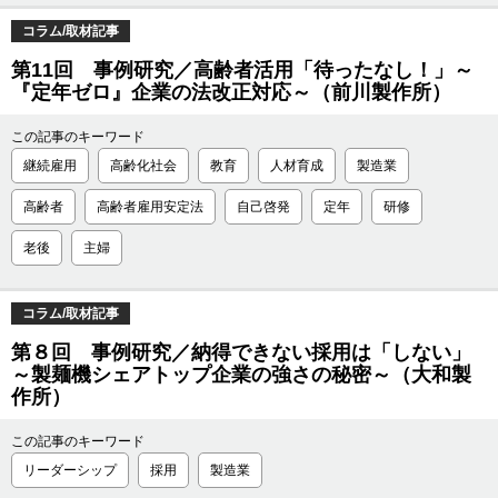
コラム/取材記事
第11回 事例研究／高齢者活用「待ったなし！」～
『定年ゼロ』企業の法改正対応～（前川製作所）
この記事のキーワード
継続雇用
高齢化社会
教育
人材育成
製造業
高齢者
高齢者雇用安定法
自己啓発
定年
研修
老後
主婦
コラム/取材記事
第８回 事例研究／納得できない採用は「しない」
～製麺機シェアトップ企業の強さの秘密～（大和製
作所）
この記事のキーワード
リーダーシップ
採用
製造業