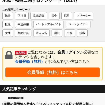
求職・転職に関するアンケート（2024）
この記事のキーワード
統計
正社員
意識調査
賃金
採用
フリーター
転職
中途採用
パート・アルバイト
パートタイマー
女性
契約社員
求人広告
嘱託
主婦
求職
ご覧になるには、
会員ログイン
が必要なコ
会員限定
ンテンツも含まれます。
会員登録（無料）
がお済みでない方はこちら
会員登録（無料）はこちら
人気記事ランキング
ナレッジBOX
[職場の雰囲気を数字で伝える～ミスマッチを防ぐ採用広報～]