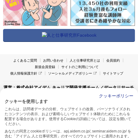
よくあるご質問
お問い合わせ
人と仕事研究所とは
会員規約
新規会員登録
サイトのご利用について
個人情報保護方針
ソーシャルメディアポリシー
サイトマップ
運営：株式会社アイデム キャリア開発支援チーム／データリサーチ
チーム
クッキーポリシー
クッキーを使用します
〒160-0022 東京都新宿区新宿1-4-10
これらは、訪問者データの分析、ウェブサイトの改善、パーソナライズされ
アイデム本社ビル TEL:03-5269-6020
たコンテンツの表示、および素晴らしいウェブサイト体験のためにこれらを
〒550-0005 大阪府大阪市西区西本町1-13-43
配置する場合があります。使用するCookieの詳細については、設定を開いて
アイデム西本町ビル7F TEL:06-7662-2800
ください。
あなたの同意とcookieポリシーは、apj.aidem.co.jp/, seminar.aidem.co.jp/ を
含む「アイデム 人と仕事研究所」のすべてのウェブサイトに適用されます。