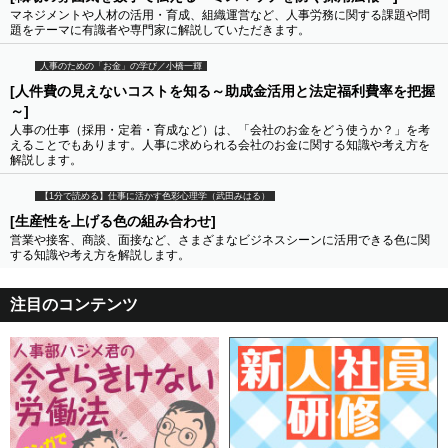
マネジメントや人材の活用・育成、組織運営など、人事労務に関する課題や問
題をテーマに有識者や専門家に解説していただきます。
人事のための「お金」の学び／小橋一輝
[人件費の見えないコストを知る～助成金活用と法定福利費率を把握
～]
人事の仕事（採用・定着・育成など）は、「会社のお金をどう使うか？」を考
えることでもあります。人事に求められる会社のお金に関する知識や考え方を
解説します。
【1分で読める】仕事に活かす色彩心理学（武田みはる）
[生産性を上げる色の組み合わせ]
営業や接客、商談、面接など、さまざまなビジネスシーンに活用できる色に関
する知識や考え方を解説します。
注目のコンテンツ