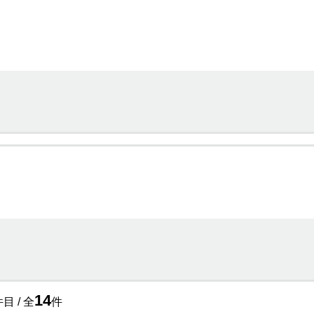
14
目 / 全
件