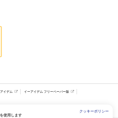
報アイデム
イーアイデム フリーペーパー版
求人広告 アイデム四国
クッキーポリシー
を使用します