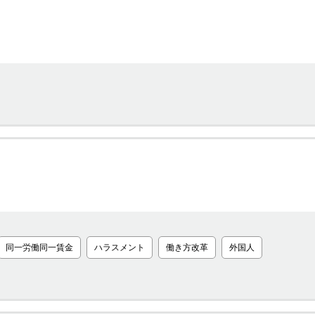
同一労働同一賃金
ハラスメント
働き方改革
外国人