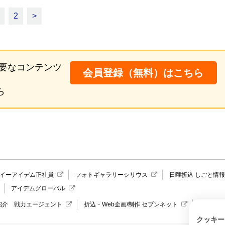
2
>
要なコンテンツ
会員登録（無料）はこちら
ら
イーアイデム正社員
フォトギャラリーシリウス
日曜折込 しごと情
アイデムグローバル
紹介 戦力エージェント
折込・Web企画/制作 セブンネット
愛媛県の
クッキー