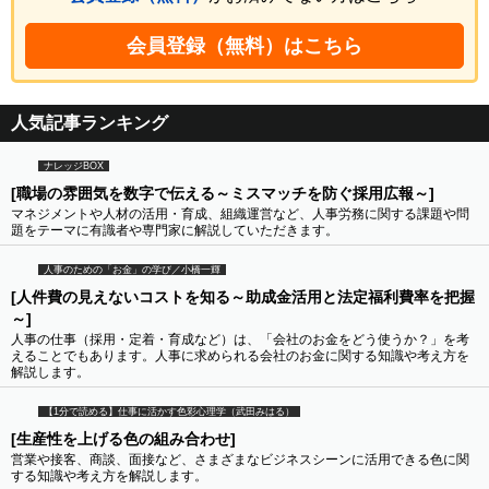
会員登録（無料）はこちら
人気記事ランキング
ナレッジBOX
[職場の雰囲気を数字で伝える～ミスマッチを防ぐ採用広報～]
マネジメントや人材の活用・育成、組織運営など、人事労務に関する課題や問
題をテーマに有識者や専門家に解説していただきます。
人事のための「お金」の学び／小橋一輝
[人件費の見えないコストを知る～助成金活用と法定福利費率を把握
～]
人事の仕事（採用・定着・育成など）は、「会社のお金をどう使うか？」を考
えることでもあります。人事に求められる会社のお金に関する知識や考え方を
解説します。
【1分で読める】仕事に活かす色彩心理学（武田みはる）
[生産性を上げる色の組み合わせ]
営業や接客、商談、面接など、さまざまなビジネスシーンに活用できる色に関
する知識や考え方を解説します。