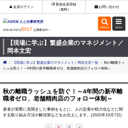
新規会員登録
会員ログイン
お問い合わせ
（無料）


8017
SEARCH
MENU
記事配信中！
2026.08.07(Fri)
【現場に学ぶ】繁盛企業のマネジメント／
岡本文宏
【現場に学ぶ】繁盛企業のマネジメント／岡本文宏一覧
秋の離職ラッ
シュを防ぐ！～4年間の新卒離職者ゼロ、老舗精肉店のフォロー体制～
秋の離職ラッシュを防ぐ！～4年間の新卒離
職者ゼロ、老舗精肉店のフォロー体制～
著者が実際に見聞きした事例をもとに、人の定着や戦力化などに関
する取り組み方法や解決策などをお伝えします。(2025年10月7日)
<
1
2
>