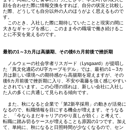
顔を合わせた際に情報交換をすれば、自分の状況と比較し
た際、どうしても自分以外の人のほうがよく思えるもので
す。
このとき、入社した際に期待していたことと現実の間に
大きなギャップを感じ、このまま今の職場で働き続けるこ
とに不安を覚えるのです。
最初の1～3カ月は高揚期、その後6カ月前後で挫折期
ノルウェーの社会学者リスガード（Lysgaard）が提唱し
た「異文化適応のU字カーブモデル」では、最初の1～3カ
月は新しい環境への期待感から高揚期を迎えますが、その
後6カ月前後で挫折期に入り、不安や葛藤を強く感じやすい
とされています。この心理の揺れは、新しい会社に入社し
た人の多くに共通して見られる傾向です。
また、秋になると企業で「第2新卒採用」の動きが活発に
なるので、転職情報を目にする機会が増えます。そうなる
と、「今ならまだキャリアのやり直しが効く」と考えて、
転職に踏み切るケースが増えることも原因の1つです。加え
て、単純に、秋になると日照時間が少なくなるので、セン