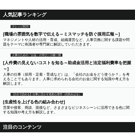
人気記事ランキング
ナレッジBOX
[職場の雰囲気を数字で伝える～ミスマッチを防ぐ採用広報～]
マネジメントや人材の活用・育成、組織運営など、人事労務に関する課題や問
題をテーマに有識者や専門家に解説していただきます。
人事のための「お金」の学び／小橋一輝
[人件費の見えないコストを知る～助成金活用と法定福利費率を把握
～]
人事の仕事（採用・定着・育成など）は、「会社のお金をどう使うか？」を考
えることでもあります。人事に求められる会社のお金に関する知識や考え方を
解説します。
【1分で読める】仕事に活かす色彩心理学（武田みはる）
[生産性を上げる色の組み合わせ]
営業や接客、商談、面接など、さまざまなビジネスシーンに活用できる色に関
する知識や考え方を解説します。
注目のコンテンツ