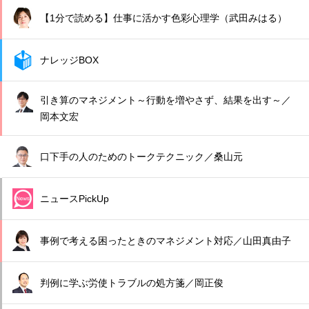
【1分で読める】仕事に活かす色彩心理学（武田みはる）
ナレッジBOX
引き算のマネジメント～行動を増やさず、結果を出す～／
岡本文宏
口下手の人のためのトークテクニック／桑山元
ニュースPickUp
事例で考える困ったときのマネジメント対応／山田真由子
判例に学ぶ労使トラブルの処方箋／岡正俊