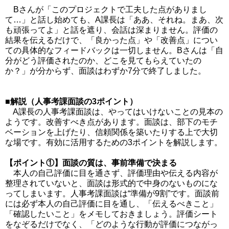
Bさんが「このプロジェクトで工夫した点がありまし
て…」と話し始めても、A課長は「ああ、それね。まあ、次
も頑張ってよ」と話を遮り、会話は深まりません。評価の
結果を伝えるだけで、「良かった点」や「改善点」につい
ての具体的なフィードバックは一切しません。Bさんは「自
分がどう評価されたのか、どこを見てもらえていたの
か？」が分からず、面談はわずか7分で終了しました。
■解説（人事考課面談の3ポイント）
A課長の人事考課面談は、やってはいけないことの見本の
ようです。改善すべき点があります。面談は、部下のモチ
ベーションを上げたり、信頼関係を築いたりする上で大切
な場です。有効に活用するための3ポイントを解説します。
【ポイント①】面談の質は、事前準備で決まる
本人の自己評価に目を通さず、評価理由や伝える内容が
整理されていないと、面談は形式的で中身のないものにな
ってしまいます。人事考課面談は“準備が9割”です。面談前
には必ず本人の自己評価に目を通し、「伝えるべきこと」
「確認したいこと」をメモしておきましょう。評価シート
をなぞるだけでなく、「どのような行動が評価につながっ