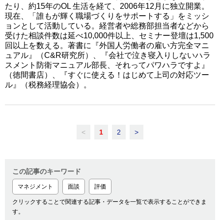
たり、約15年のOL 生活を経て、2006年12月に独立開業。
現在、「誰もが輝く職場づくりをサポートする」をミッシ
ョンとして活動している。経営者や総務部担当者などから
受けた相談件数は延べ10,000件以上、セミナー登壇は1,500
回以上を数える。著書に『外国人労働者の雇い方完全マニ
ュアル』（C&R研究所）、『会社で泣き寝入りしないハラ
スメント防衛マニュアル部長、それってパワハラですよ』
（徳間書店）、『すぐに使える！はじめて上司の対応ツー
ル』（税務経理協会）。
<
1
2
>
この記事のキーワード
マネジメント
面談
評価
クリックすることで関連する記事・データを一覧で表示することができま
す。