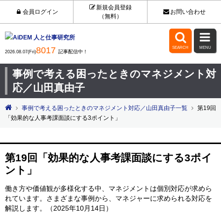
新規会員登録
会員ログイン
お問い合わせ
（無料）


8017
SEARCH
MENU
記事配信中！
2026.08.07(Fri)
事例で考える困ったときのマネジメント対
応／山田真由子
事例で考える困ったときのマネジメント対応／山田真由子一覧
第19回
「効果的な人事考課面談にする3ポイント」
第19回「効果的な人事考課面談にする3ポイ
ント」
働き方や価値観が多様化する中、マネジメントは個別対応が求めら
れています。さまざまな事例から、マネジャーに求められる対応を
解説します。（2025年10月14日）