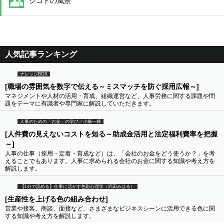
シゴトの風景
人気記事ランキング
ナレッジBOX
[職場の雰囲気を数字で伝える～ミスマッチを防ぐ採用広報～]
マネジメントや人材の活用・育成、組織運営など、人事労務に関する課題や問
題をテーマに有識者や専門家に解説していただきます。
人事のための「お金」の学び／小橋一輝
[人件費の見えないコストを知る～助成金活用と法定福利費率を把握
～]
人事の仕事（採用・定着・育成など）は、「会社のお金をどう使うか？」を考
えることでもあります。人事に求められる会社のお金に関する知識や考え方を
解説します。
【1分で読める】仕事に活かす色彩心理学（武田みはる）
[生産性を上げる色の組み合わせ]
営業や接客、商談、面接など、さまざまなビジネスシーンに活用できる色に関
する知識や考え方を解説します。