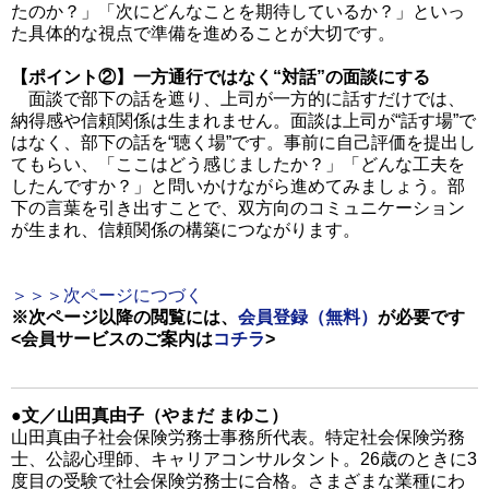
たのか？」「次にどんなことを期待しているか？」といっ
た具体的な視点で準備を進めることが大切です。
【ポイント②】一方通行ではなく“対話”の面談にする
面談で部下の話を遮り、上司が一方的に話すだけでは、
納得感や信頼関係は生まれません。面談は上司が“話す場”で
はなく、部下の話を“聴く場”です。事前に自己評価を提出し
てもらい、「ここはどう感じましたか？」「どんな工夫を
したんですか？」と問いかけながら進めてみましょう。部
下の言葉を引き出すことで、双方向のコミュニケーション
が生まれ、信頼関係の構築につながります。
＞＞＞次ページにつづく
※次ページ以降の閲覧には、
会員登録（無料）
が必要です
<会員サービスのご案内は
コチラ
>
●文／山田真由子（やまだ まゆこ）
山田真由子社会保険労務士事務所代表。特定社会保険労務
士、公認心理師、キャリアコンサルタント。26歳のときに3
度目の受験で社会保険労務士に合格。さまざまな業種にわ