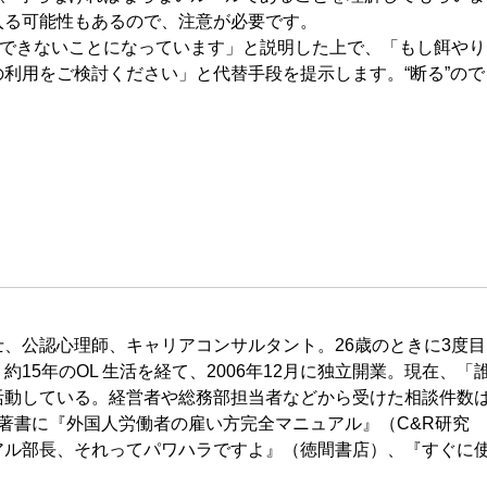
入る可能性もあるので、注意が必要です。
できないことになっています」と説明した上で、「もし餌やり
利用をご検討ください」と代替手段を提示します。“断る”ので
、公認心理師、キャリアコンサルタント。26歳のときに3度目
5年のOL 生活を経て、2006年12月に独立開業。現在、「
活動している。経営者や総務部担当者などから受けた相談件数
える。著書に『外国人労働者の雇い方完全マニュアル』（C&R研究
アル部長、それってパワハラですよ』（徳間書店）、『すぐに