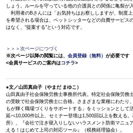
しょう。ルールを守っている他の介護員との関係に亀裂が
利用者のBさんには「お気持ちはお察ししますが、制度上
を希望される場合は、ペットシッターなどの自費サービスの
はなく、“提案する”という対応です。
＞＞＞次ページにつづく
※次ページ以降の閲覧には、
会員登録（無料）
が必要です
<会員サービスのご案内は
コチラ
>
●文／山田真由子（やまだ まゆこ）
山田真由子社会保険労務士事務所代表。特定社会保険労務士
の受験で社会保険労務士に合格。さまざまな業種にわたり、約1
もが輝く職場づくりをサポートする」をミッションとして
延べ10,000件以上、セミナー登壇は1,500回以上を数
所）、『会社で泣き寝入りしないハラスメント防衛マニュ
える！はじめて上司の対応ツール』（税務経理協会）。