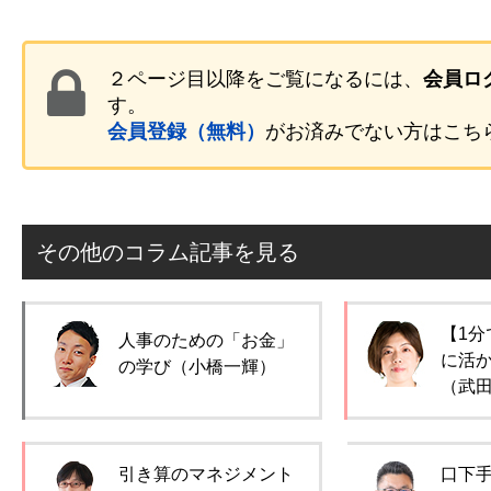
２ページ目以降をご覧になるには、
会員ロ
す。
会員登録（無料）
がお済みでない方はこち
その他のコラム記事を見る
【1分
人事のための「お金」
に活
の学び（小橋一輝）
（武
引き算のマネジメント
口下