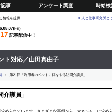
材記事
アンケート調査
時給検
る情報を提供
人と仕事研究所と
6.08.07(Fri)
017
記事配信中！
ント対応／山田真由子
覧
第21回「利用者のペットに餌をやる訪問介護員」
問介護員」
が求められています。さまざまな事例から、マネジャーに求め