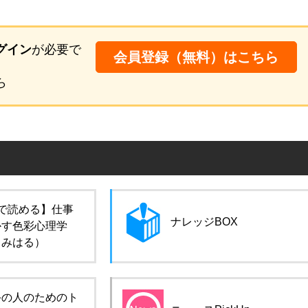
グイン
が必要で
会員登録（無料）はこちら
ら
で読める】仕事
ナレッジBOX
かす色彩心理学
田みはる）
手の人のためのト