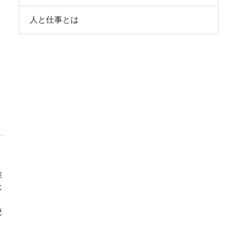
人と仕事とは
誰
は
使