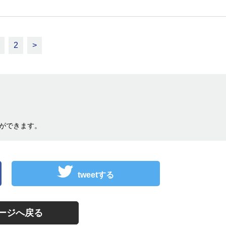
2
>
ができます。
tweetする
ージへ戻る