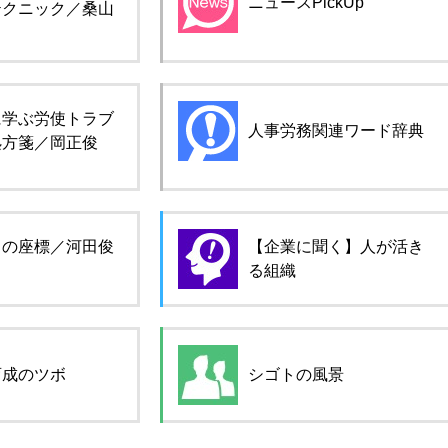
ニュースPickUp
テクニック／桑山
に学ぶ労使トラブ
人事労務関連ワード辞典
処方箋／岡正俊
ロの座標／河田俊
【企業に聞く】人が活き
る組織
育成のツボ
シゴトの風景