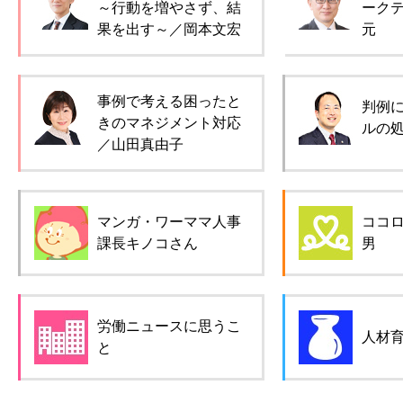
～行動を増やさず、結
ーク
果を出す～／岡本文宏
元
事例で考える困ったと
判例
きのマネジメント対応
ルの
／山田真由子
マンガ・ワーママ人事
ココ
課長キノコさん
男
労働ニュースに思うこ
人材
と