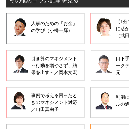
その他のコラム記事を見る
【1分
人事のための「お金」
に活
の学び（小橋一輝）
（武
引き算のマネジメント
口下
～行動を増やさず、結
ーク
果を出す～／岡本文宏
元
事例で考える困ったと
判例
きのマネジメント対応
ルの
／山田真由子