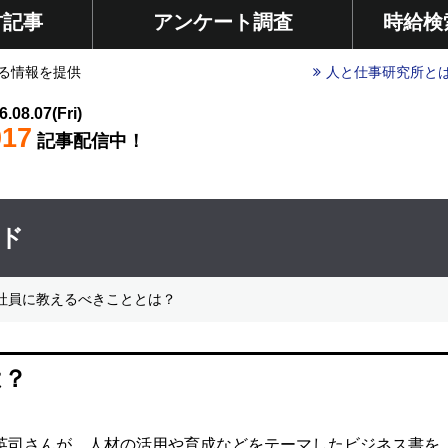
材記事
アンケート調査
時給検
る情報を提供
人と仕事研究所と
6.08.07(Fri)
017
記事配信中！
イド
社員に教えるべきこととは？
は？
井英司さんが、人材の活用や育成などをテーマしたビジネス書を