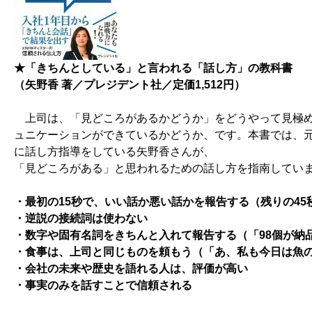
★「きちんとしている」と言われる「話し方」の教科書
（矢野香 著／プレジデント社／定価1,512円）
上司は、「見どころがあるかどうか」をどうやって見極め
ュニケーションができているかどうか、です。本書では、元
に話し方指導をしている矢野香さんが、
「見どころがある」と思われるための話し方を指南してい
・最初の15秒で、いい話か悪い話かを報告する（残りの45
・逆説の接続詞は使わない
・数字や固有名詞をきちんと入れて報告する
（「98個が納
・食事は、上司と同じものを頼もう（「あ、私も今日は魚
・会社の未来や歴史を語れる人は、評価が高い
・事実のみを話すことで信頼される