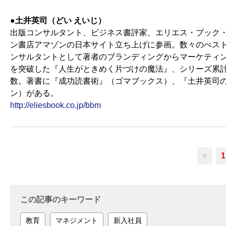
●土井英司（どい えいじ）
出版コンサルタント、ビジネス書評家、エリエス・ブック・
ン書店アマゾンの日本サイト立ち上げに参画。数々のべス
ンサルタントとして著者のブランディングからマーケティン
を突破した『人生がときめく片づけの魔法』、シリーズ累計3
数。著書に『成功読書術』（ゴマブックス）、『土井英司
ン）がある。
http://eliesbook.co.jp/bbm
<
1
この記事のキーワード
教育
マネジメント
新入社員