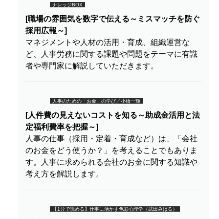
ナレッジBOX
[職場の雰囲気を数字で伝える～ミスマッチを防ぐ
採用広報～]
マネジメントや人材の活用・育成、組織運営な
ど、人事労務に関する課題や問題をテーマに有識
者や専門家に解説していただきます。
ミ
人事のための「お金」の学び／小橋一輝
[人件費の見えないコストを知る～助成金活用と法
定福利費率を把握～]
人事の仕事（採用・定着・育成など）は、「会社
のお金をどう使うか？」を考えることでもありま
す。人事に求められる会社のお金に関する知識や
考え方を解説します。
【1分で読める】仕事に活かす色彩心理学（武田みはる）