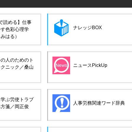
で読める】仕事
ナレッジBOX
かす色彩心理学
田みはる）
手の人のためのト
ニュースPickUp
テクニック／桑山
に学ぶ労使トラブ
人事労務関連ワード辞典
処方箋／岡正俊