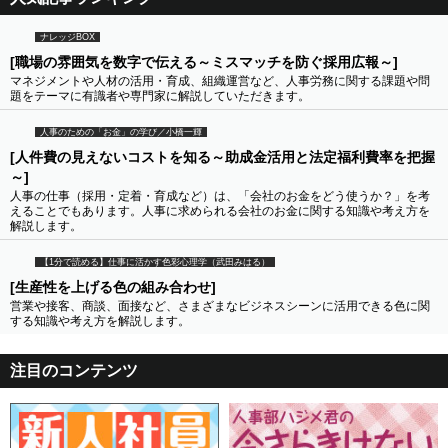
ナレッジBOX
[職場の雰囲気を数字で伝える～ミスマッチを防ぐ採用広報～]
マネジメントや人材の活用・育成、組織運営など、人事労務に関する課題や問
題をテーマに有識者や専門家に解説していただきます。
人事のための「お金」の学び／小橋一輝
[人件費の見えないコストを知る～助成金活用と法定福利費率を把握
～]
人事の仕事（採用・定着・育成など）は、「会社のお金をどう使うか？」を考
えることでもあります。人事に求められる会社のお金に関する知識や考え方を
解説します。
【1分で読める】仕事に活かす色彩心理学（武田みはる）
[生産性を上げる色の組み合わせ]
営業や接客、商談、面接など、さまざまなビジネスシーンに活用できる色に関
する知識や考え方を解説します。
注目のコンテンツ