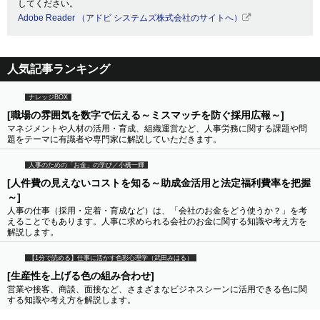
してください。
Adobe Reader （アドビ システムズ株式会社のサイトへ）
人気記事ランキング
ナレッジBOX
[職場の雰囲気を数字で伝える～ミスマッチを防ぐ採用広報～]
マネジメントや人材の活用・育成、組織運営など、人事労務に関する課題や問
題をテーマに有識者や専門家に解説していただきます。
人事のための「お金」の学び／小橋一輝
[人件費の見えないコストを知る～助成金活用と法定福利費率を把握
～]
人事の仕事（採用・定着・育成など）は、「会社のお金をどう使うか？」を考
えることでもあります。人事に求められる会社のお金に関する知識や考え方を
解説します。
【1分で読める】仕事に活かす色彩心理学（武田みはる）
[生産性を上げる色の組み合わせ]
営業や接客、商談、面接など、さまざまなビジネスシーンに活用できる色に関
する知識や考え方を解説します。