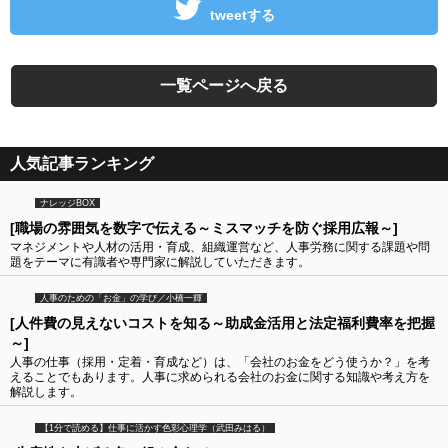
tweetする
一覧ページへ戻る
人気記事ランキング
ナレッジBOX
[職場の雰囲気を数字で伝える～ミスマッチを防ぐ採用広報～]
マネジメントや人材の活用・育成、組織運営など、人事労務に関する課題や問
題をテーマに有識者や専門家に解説していただきます。
人事のための「お金」の学び／小橋一輝
[人件費の見えないコストを知る～助成金活用と法定福利費率を把握
～]
人事の仕事（採用・定着・育成など）は、「会社のお金をどう使うか？」を考
えることでもあります。人事に求められる会社のお金に関する知識や考え方を
解説します。
【1分で読める】仕事に活かす色彩心理学（武田みはる）