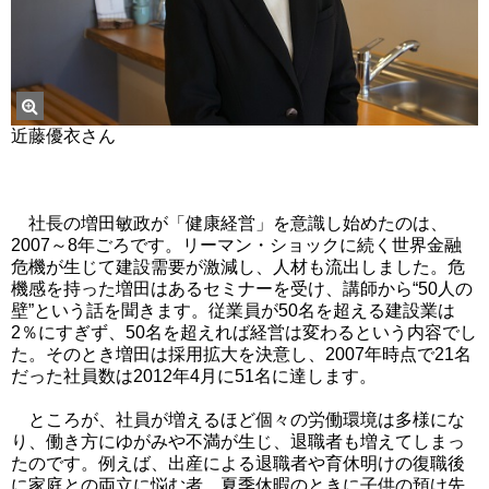
近藤優衣さん
社長の増田敏政が「健康経営」を意識し始めたのは、
2007～8年ごろです。リーマン・ショックに続く世界金融
危機が生じて建設需要が激減し、人材も流出しました。危
機感を持った増田はあるセミナーを受け、講師から“50人の
壁”という話を聞きます。従業員が50名を超える建設業は
2％にすぎず、50名を超えれば経営は変わるという内容でし
た。そのとき増田は採用拡大を決意し、2007年時点で21名
だった社員数は2012年4月に51名に達します。
ところが、社員が増えるほど個々の労働環境は多様にな
り、働き方にゆがみや不満が生じ、退職者も増えてしまっ
たのです。例えば、出産による退職者や育休明けの復職後
に家庭との両立に悩む者、夏季休暇のときに子供の預け先