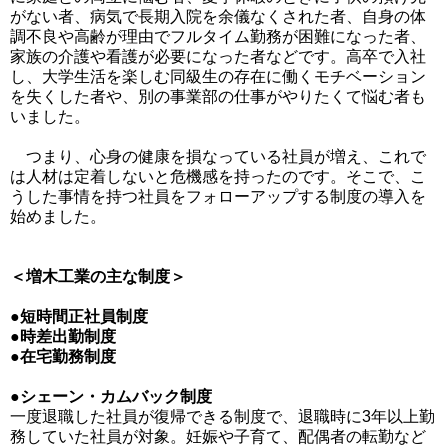
がない者、病気で長期入院を余儀なくされた者、自身の体
調不良や高齢が理由でフルタイム勤務が困難になった者、
家族の介護や看護が必要になった者などです。高卒で入社
し、大学生活を楽しむ同級生の存在に働くモチベーション
を失くした者や、別の事業部の仕事がやりたくて悩む者も
いました。
つまり、心身の健康を損なっている社員が増え、これで
は人材は定着しないと危機感を持ったのです。そこで、こ
うした事情を持つ社員をフォローアップする制度の導入を
始めました。
＜増木工業の主な制度＞
●短時間正社員制度
●時差出勤制度
●在宅勤務制度
●シェーン・カムバック制度
一度退職した社員が復帰できる制度で、退職時に3年以上勤
務していた社員が対象。妊娠や子育て、配偶者の転勤など