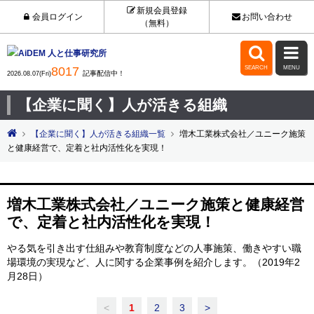
新規会員登録
会員ログイン
お問い合わせ
（無料）


8017
SEARCH
MENU
記事配信中！
2026.08.07(Fri)
【企業に聞く】人が活きる組織
【企業に聞く】人が活きる組織一覧
増木工業株式会社／ユニーク施策
と健康経営で、定着と社内活性化を実現！
増木工業株式会社／ユニーク施策と健康経営
で、定着と社内活性化を実現！
やる気を引き出す仕組みや教育制度などの人事施策、働きやすい職
場環境の実現など、人に関する企業事例を紹介します。（2019年2
月28日）
<
1
2
3
>