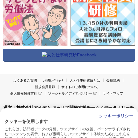
よくあるご質問
お問い合わせ
人と仕事研究所とは
会員規約
新規会員登録
サイトのご利用について
個人情報保護方針
ソーシャルメディアポリシー
サイトマップ
運営：株式会社アイデム キャリア開発支援チーム／データリサーチ
チーム
クッキーポリシー
クッキーを使用します
〒160-0022 東京都新宿区新宿1-4-10
これらは、訪問者データの分析、ウェブサイトの改善、パーソナライズされ
アイデム本社ビル TEL:03-5269-6020
たコンテンツの表示、および素晴らしいウェブサイト体験のためにこれらを
〒550-0005 大阪府大阪市西区西本町1-13-43