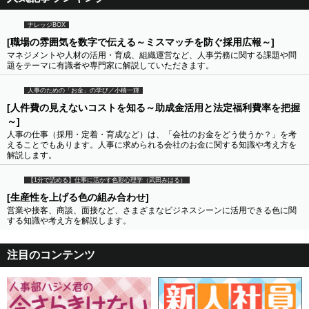
ナレッジBOX
[職場の雰囲気を数字で伝える～ミスマッチを防ぐ採用広報～]
マネジメントや人材の活用・育成、組織運営など、人事労務に関する課題や問
題をテーマに有識者や専門家に解説していただきます。
人事のための「お金」の学び／小橋一輝
[人件費の見えないコストを知る～助成金活用と法定福利費率を把握
～]
人事の仕事（採用・定着・育成など）は、「会社のお金をどう使うか？」を考
えることでもあります。人事に求められる会社のお金に関する知識や考え方を
解説します。
【1分で読める】仕事に活かす色彩心理学（武田みはる）
[生産性を上げる色の組み合わせ]
営業や接客、商談、面接など、さまざまなビジネスシーンに活用できる色に関
する知識や考え方を解説します。
注目のコンテンツ