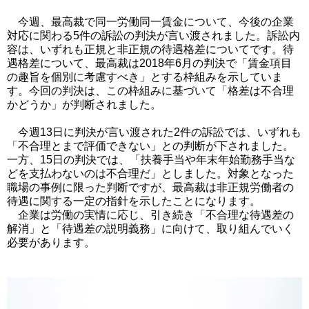
今週、最高裁で同一労働同一賃金について、今後の企業
対応に関わる5件の訴訟の判決が言い渡されました。訴訟内
容は、いずれも正規と非正規の待遇格差についてです。待
遇格差について、最高裁は2018年6月の判決で「賃金項目
の趣旨を個別に考慮すべき」とする枠組みを示していま
す。今回の判決は、この枠組みに基づいて「格差は不合理
かどうか」が判断されました。
今週13日に判決が言い渡された2件の訴訟では、いずれも
「不合理とまで評価できない」との判断が下されました。
一方、15日の判決では、「扶養手当や年末年始勤務手当な
どを支払わないのは不合理だ」としました。
対象となった
職場の事例に限った判断ですが、最高裁は非正規労働者の
待遇に関する一定の指針を示したことになります。
企業は労働の実情に応じ、引き続き「不合理な待遇差の
解消」と「待遇差の説明義務」に向けて、取り組んでいく
必要があります。