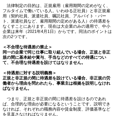
法律制定の目的は、正規雇用（雇用期間の定めがなく、
フルタイムで働いている人。いわゆる正社員）と非正規雇
用（契約社員、派遣社員、嘱託社員、アルバイト・パー
ト、派遣社員など、雇用期間の定めがある人）の待遇差を
なくすことにあります。現在は大企業のみの適用で、中小
企業は来年（2021年4月1日）からです。同法のポイントは
次の2つです。
＜不合理な待遇差の禁止＞
同一の企業で同じ仕事に取り組んでいる場合、正規と非正
規の間に基本給や賞与、手当などのすべての待遇につい
て、不合理な待遇差を設けてはなりません。
＜待遇差に対する説明義務＞
正規と非正規の間に待遇差を設けている場合、非正規の労
働者から理由を問われたら、事業主は根拠を説明しなけれ
ばなりません。
つまり、正規と非正規の間に待遇差を設けるのであれ
ば、合理的な理由が必要になるということです。説明でき
なければ、それぞれの職務内容や賃金制度、評価基準など
を見直さなければなりません。