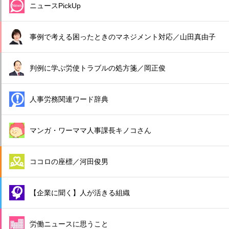
ニュースPickUp
事例で考える困ったときのマネジメント対応／山田真由子
判例に学ぶ労使トラブルの処方箋／岡正俊
人事労務関連ワード辞典
マンガ・ワーママ人事課長キノコさん
ココロの座標／河田俊男
【企業に聞く】人が活きる組織
労働ニュースに思うこと